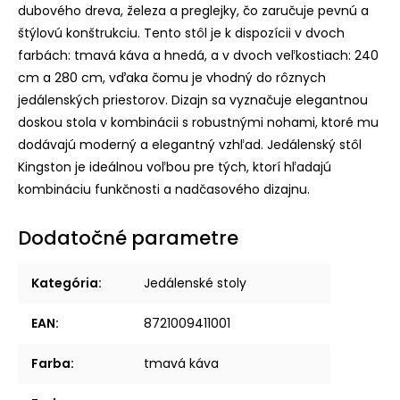
dubového dreva, železa a preglejky, čo zaručuje pevnú a
štýlovú konštrukciu. Tento stôl je k dispozícii v dvoch
farbách: tmavá káva a hnedá, a v dvoch veľkostiach: 240
cm a 280 cm, vďaka čomu je vhodný do rôznych
jedálenských priestorov. Dizajn sa vyznačuje elegantnou
doskou stola v kombinácii s robustnými nohami, ktoré mu
dodávajú moderný a elegantný vzhľad. Jedálenský stôl
Kingston je ideálnou voľbou pre tých, ktorí hľadajú
kombináciu funkčnosti a nadčasového dizajnu.
Dodatočné parametre
Kategória
:
Jedálenské stoly
EAN
:
8721009411001
Farba
:
tmavá káva