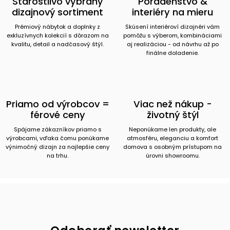
Starostlivo vybraný
Poradenstvo &
dizajnový sortiment
interiéry na mieru
Prémiový nábytok a doplnky z
Skúsení interiéroví dizajnéri vám
exkluzívnych kolekcií s dôrazom na
pomôžu s výberom, kombináciami
kvalitu, detail a nadčasový štýl.
aj realizáciou - od návrhu až po
finálne doladenie.
Priamo od výrobcov =
Viac než nákup -
férové ceny
životný štýl
Spájame zákazníkov priamo s
Neponúkame len produkty, ale
výrobcami, vďaka čomu ponúkame
atmosféru, eleganciu a komfort
výnimočný dizajn za najlepšie ceny
domova s osobným prístupom na
na trhu.
úrovni showroomu.