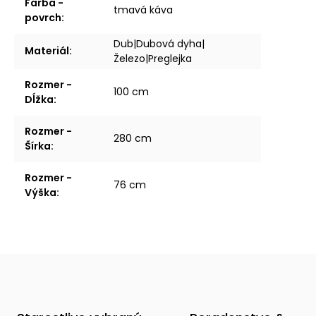
Farba -
tmavá káva
povrch
:
Dub|Dubová dyha|
Materiál
:
Železo|Preglejka
Rozmer -
100 cm
Dĺžka
:
Rozmer -
280 cm
Šírka
:
Rozmer -
76 cm
Výška
: