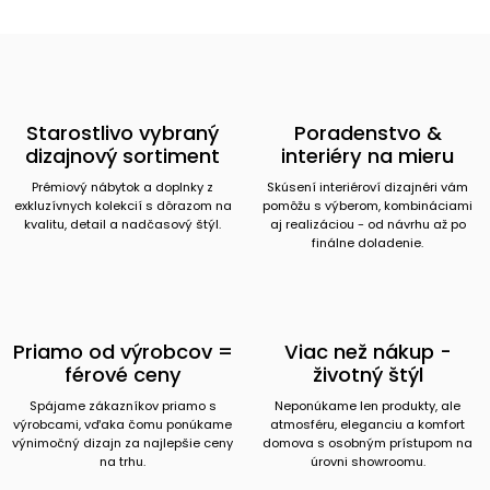
Starostlivo vybraný
Poradenstvo &
dizajnový sortiment
interiéry na mieru
Prémiový nábytok a doplnky z
Skúsení interiéroví dizajnéri vám
exkluzívnych kolekcií s dôrazom na
pomôžu s výberom, kombináciami
kvalitu, detail a nadčasový štýl.
aj realizáciou - od návrhu až po
finálne doladenie.
Priamo od výrobcov =
Viac než nákup -
férové ceny
životný štýl
Spájame zákazníkov priamo s
Neponúkame len produkty, ale
výrobcami, vďaka čomu ponúkame
atmosféru, eleganciu a komfort
výnimočný dizajn za najlepšie ceny
domova s osobným prístupom na
na trhu.
úrovni showroomu.