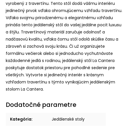
vyrobený z travertínu. Tento stôl dodá vášmu interiéru
jedinečný prvok vďaka ohromujúcemu vzhľadu travertínu.
Vďaka svojmu prirodzenému a elegantnému vzhľadu
prináša tento jedálenský stôl do vašej jedálne pocit luxusu
a štýlu. Travertínový materiál zaručuje odolnosť a
nadčasovú kvalitu, vďaka čomu stôl odolá skúške času a
zároveň si zachová svoju krásu. Či už organizujete
formálnu večierok alebo si jednoducho vychutnávate
každodenné jedlá s rodinou, jedálenský stôl La Cantera
poskytuje dostatok priestoru pre pohodlné sedenie pre
všetkých. Vytvorte si jedinečný interiér s krásnym
vzhľadom travertínu s týmto vynikajúcim jedálenským
stolom La Cantera.
Dodatočné parametre
Kategória
:
Jedálenské stoly