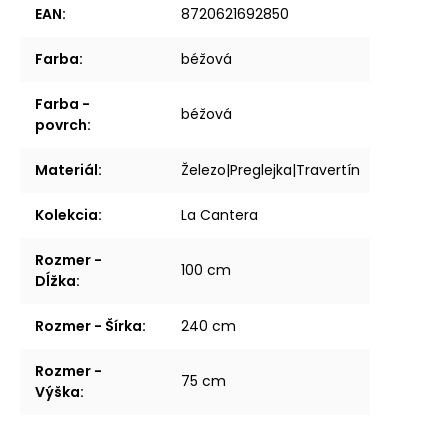
EAN
:
8720621692850
Farba
:
béžová
Farba -
béžová
povrch
:
Materiál
:
Železo|Preglejka|Travertín
Kolekcia
:
La Cantera
Rozmer -
100 cm
Dĺžka
:
Rozmer - Šírka
:
240 cm
Rozmer -
75 cm
Výška
: