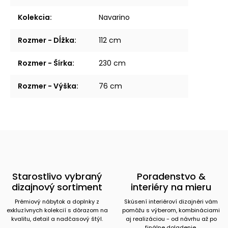
Kolekcia
:
Navarino
Rozmer - Dĺžka
:
112 cm
Rozmer - Šírka
:
230 cm
Rozmer - Výška
:
76 cm
Starostlivo vybraný
Poradenstvo &
dizajnový sortiment
interiéry na mieru
Prémiový nábytok a doplnky z
Skúsení interiéroví dizajnéri vám
exkluzívnych kolekcií s dôrazom na
pomôžu s výberom, kombináciami
kvalitu, detail a nadčasový štýl.
aj realizáciou - od návrhu až po
finálne doladenie.