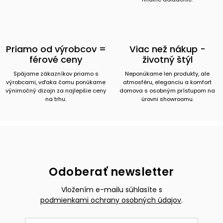
Priamo od výrobcov =
Viac než nákup -
férové ceny
životný štýl
Spájame zákazníkov priamo s
Neponúkame len produkty, ale
výrobcami, vďaka čomu ponúkame
atmosféru, eleganciu a komfort
výnimočný dizajn za najlepšie ceny
domova s osobným prístupom na
na trhu.
úrovni showroomu.
Odoberať newsletter
Vložením e-mailu súhlasíte s
podmienkami ochrany osobných údajov
.