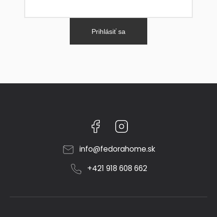
Prihlásiť sa
Facebook
Instagram
info
@
fedorahome.sk
+421 918 608 662