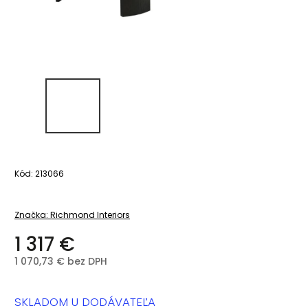
Kód:
213066
Značka:
Richmond Interiors
1 317 €
1 070,73 € bez DPH
SKLADOM U DODÁVATEĽA