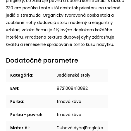
preglejky, čo zaisťuje pevnú a odolnú konštrukciu. S dĺžkou
230 cm ponúka tento stôl dostatok priestoru na rodinné
jedlá a stretnutia. Organicky tvarovaná doska stola a
zaoblené nohy dodávajú stolu moderný a elegantný
vzhľad, vďaka čomu je štýlovým doplnkom každého
interiéru. Prirodzená textúra dubovej dyhy zdôrazňuje
kvalitu a remeselné spracovanie tohto kusu nábytku.
Dodatočné parametre
Kategória
:
Jedálenské stoly
EAN
:
8721009410882
Farba
:
tmavá káva
Farba - povrch
:
tmavá káva
Materiál
:
Dubová dyha|Preglejka