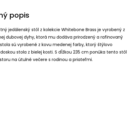
ný popis
ný jedálenský stôl z kolekcie Whitebone Brass je vyrobený z
tnej dubovej dyhy, ktorá mu dodáva prirodzený a rafinovaný
stola sú vyrobené z kovu medenej farby, ktorý štýlovo
 doskou stola z bielej kosti. S dĺžkou 235 cm ponúka tento stôl
storu na útulné večere s rodinou a priateľmi.