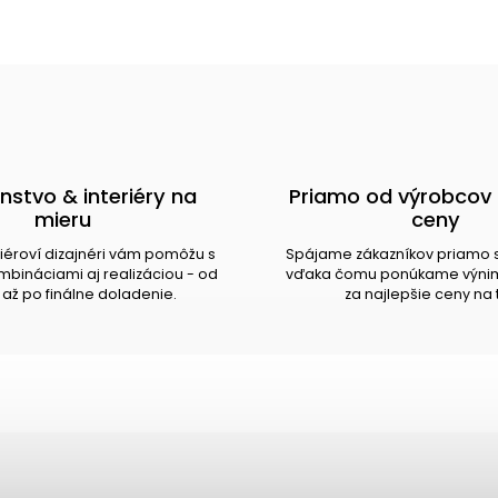
nstvo & interiéry na
Priamo od výrobcov 
mieru
ceny
riéroví dizajnéri vám pomôžu s
Spájame zákazníkov priamo 
bináciami aj realizáciou - od
vďaka čomu ponúkame výnim
až po finálne doladenie.
za najlepšie ceny na 