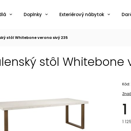
dlá
Doplnky
Exteriérový nábytok
Dar
ký stôl Whitebone verona sivý 235
lenský stôl Whitebone 
Kód:
Znač
1
1 12