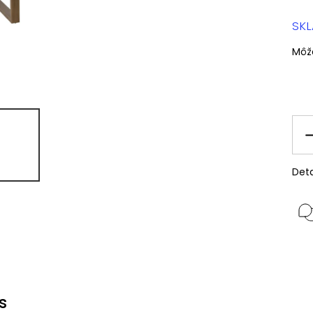
SK
Môž
Deta
s