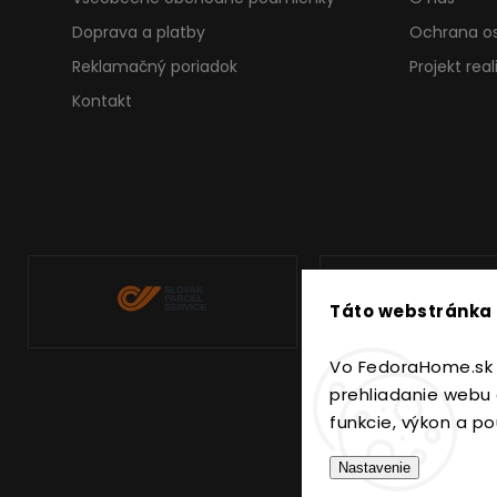
Doprava a platby
Ochrana o
Reklamačný poriadok
Projekt rea
Kontakt
Táto webstránka 
Vo FedoraHome.sk 
prehliadanie webu 
funkcie, výkon a po
Nastavenie