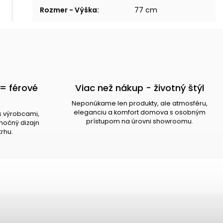
Rozmer - Výška
:
77 cm
= férové
Viac než nákup - životný štýl
Neponúkame len produkty, ale atmosféru,
eleganciu a komfort domova s osobným
s výrobcami,
prístupom na úrovni showroomu.
očný dizajn
trhu.