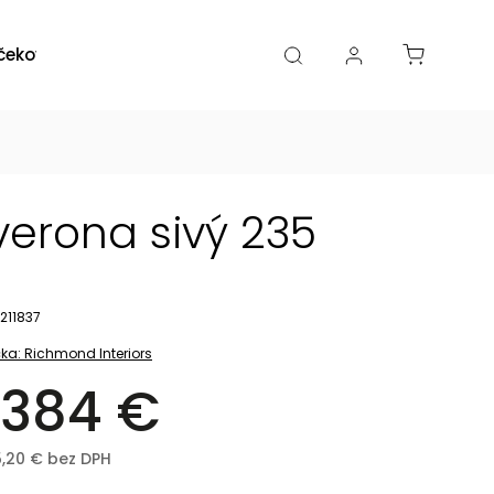
čekové poukazy
Zľavy
Katalógy
Blogy
verona sivý 235
211837
ka:
Richmond Interiors
 384 €
5,20 € bez DPH