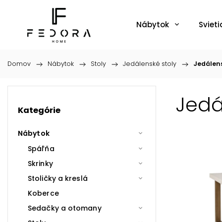
Nábytok
Svieti
Domov
/
Nábytok
/
Stoly
/
Jedálenské stoly
/
Jedálens
Jedá
Kategórie
Nábytok
Spáľňa
Skrinky
Stoličky a kreslá
Koberce
Sedačky a otomany