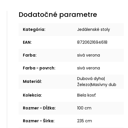
Dodatočné parametre
Kategória
:
Jedálenské stoly
EAN
:
8720621694618
Farba
:
sivá verona
Farba - povrch
:
sivá verona
Dubová dyha|
Materiál
:
Železo|Masívny dub
Kolekcia
:
Biela kosť
Rozmer - Dĺžka
:
100 cm
Rozmer - Šírka
:
235 cm