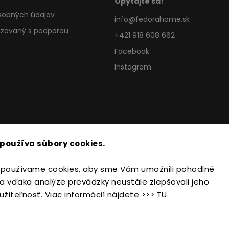
Opýtajte sa!
sobných údajov
info
@
fedorahome.sk
lizovaný s podporou
+421 918 608 662
Facebook
Instagram
používa súbory cookies.
používame cookies, aby sme Vám umožnili pohodlné
a vďaka analýze prevádzky neustále zlepšovali jeho
užiteľnosť. Viac informácií nájdete
>>> TU
.
Copyright 2026
FedoraHome.sk
. Všetky práva vyhradené.
Upraviť nastavenie cookies