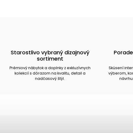
Starostlivo vybraný dizajnový
Porade
sortiment
Prémiový nábytok a doplnky z exkluzívnych
Skúsení inte
kolekcií s dôrazom na kvalitu, detail a
výberom, kom
nadčasový štýl.
návrhu 