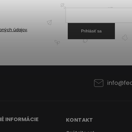
bných údajov
.
Prihlásiť sa
info
@
fe
É INFORMÁCIE
KONTAKT