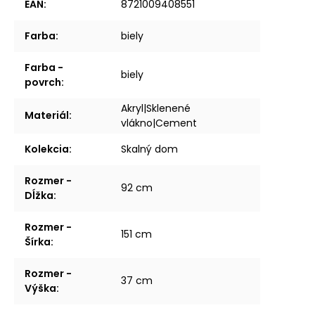
EAN
:
8721009408551
Farba
:
biely
Farba -
biely
povrch
:
Akryl|Sklenené
Materiál
:
vlákno|Cement
Kolekcia
:
Skalný dom
Rozmer -
92 cm
Dĺžka
:
Rozmer -
151 cm
Šírka
:
Rozmer -
37 cm
Výška
: