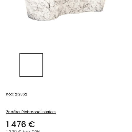
Kód:
212862
Značka:
Richmond Interiors
1 476 €
1 200 € bez DPH