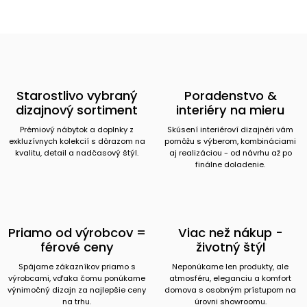
Starostlivo vybraný
Poradenstvo &
dizajnový sortiment
interiéry na mieru
Prémiový nábytok a doplnky z
Skúsení interiéroví dizajnéri vám
exkluzívnych kolekcií s dôrazom na
pomôžu s výberom, kombináciami
kvalitu, detail a nadčasový štýl.
aj realizáciou - od návrhu až po
finálne doladenie.
Priamo od výrobcov =
Viac než nákup -
férové ceny
životný štýl
Spájame zákazníkov priamo s
Neponúkame len produkty, ale
výrobcami, vďaka čomu ponúkame
atmosféru, eleganciu a komfort
výnimočný dizajn za najlepšie ceny
domova s osobným prístupom na
na trhu.
úrovni showroomu.