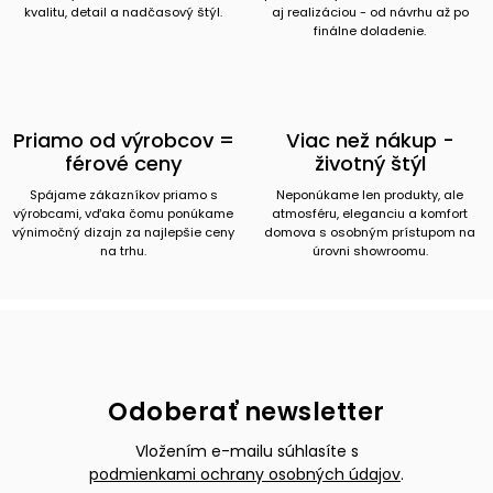
kvalitu, detail a nadčasový štýl.
aj realizáciou - od návrhu až po
finálne doladenie.
Priamo od výrobcov =
Viac než nákup -
férové ceny
životný štýl
Spájame zákazníkov priamo s
Neponúkame len produkty, ale
výrobcami, vďaka čomu ponúkame
atmosféru, eleganciu a komfort
výnimočný dizajn za najlepšie ceny
domova s osobným prístupom na
na trhu.
úrovni showroomu.
Odoberať newsletter
Vložením e-mailu súhlasíte s
podmienkami ochrany osobných údajov
.