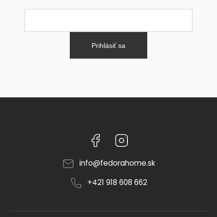
Prihlásiť sa
Facebook
Instagram
info
@
fedorahome.sk
+421 918 608 662