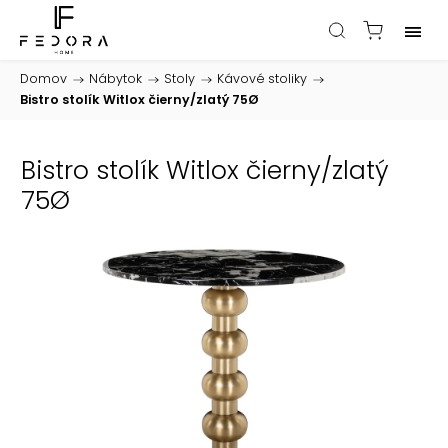
Domov
/
Nábytok
/
Stoly
/
Kávové stoliky
/
Bistro stolík Witlox čierny/zlatý 75Ø
Bistro stolík Witlox čierny/zlatý
75Ø