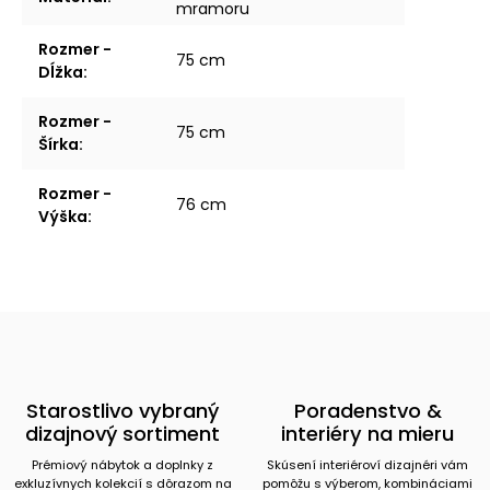
mramoru
Rozmer -
75 cm
Dĺžka
:
Rozmer -
75 cm
Šírka
:
Rozmer -
76 cm
Výška
:
Starostlivo vybraný
Poradenstvo &
dizajnový sortiment
interiéry na mieru
Prémiový nábytok a doplnky z
Skúsení interiéroví dizajnéri vám
exkluzívnych kolekcií s dôrazom na
pomôžu s výberom, kombináciami