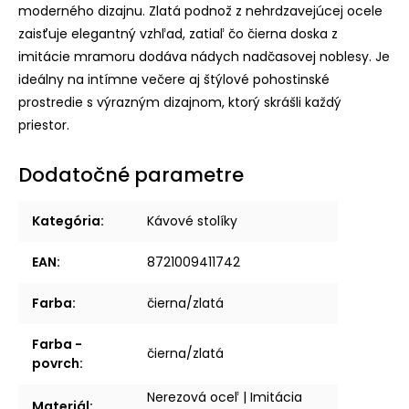
moderného dizajnu. Zlatá podnož z nehrdzavejúcej ocele
zaisťuje elegantný vzhľad, zatiaľ čo čierna doska z
imitácie mramoru dodáva nádych nadčasovej noblesy. Je
ideálny na intímne večere aj štýlové pohostinské
prostredie s výrazným dizajnom, ktorý skrášli každý
priestor.
Dodatočné parametre
Kategória
:
Kávové stolíky
EAN
:
8721009411742
Farba
:
čierna/zlatá
Farba -
čierna/zlatá
povrch
:
Nerezová oceľ | Imitácia
Materiál
: