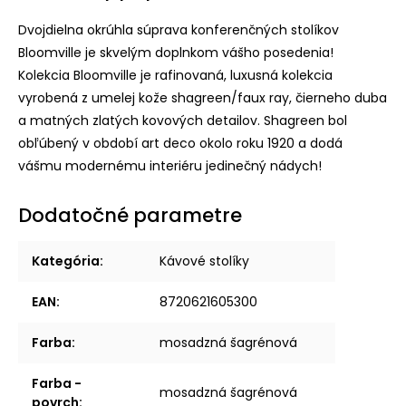
Dvojdielna okrúhla súprava konferenčných stolíkov
Bloomville je skvelým doplnkom vášho posedenia!
Kolekcia Bloomville je rafinovaná, luxusná kolekcia
vyrobená z umelej kože shagreen/faux ray, čierneho duba
a matných zlatých kovových detailov. Shagreen bol
obľúbený v období art deco okolo roku 1920 a dodá
vášmu modernému interiéru jedinečný nádych!
Dodatočné parametre
Kategória
:
Kávové stolíky
EAN
:
8720621605300
Farba
:
mosadzná šagrénová
Farba -
mosadzná šagrénová
povrch
: