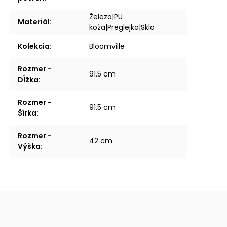
Železo|PU
Materiál
:
koža|Preglejka|Sklo
Kolekcia
:
Bloomville
Rozmer -
91.5 cm
Dĺžka
:
Rozmer -
91.5 cm
Šírka
:
Rozmer -
42 cm
Výška
: