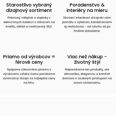
Starostlivo vybraný
Poradenstvo &
dizajnový sortiment
interiéry na mieru
Prémiový nábytok a doplnky z
Skúsení interiéroví dizajnéri vám
exkluzívnych kolekcií s dôrazom na
pomôžu s výberom, kombináciami
kvalitu, detail a nadčasový štýl.
aj realizáciou - od návrhu až po
finálne doladenie.
Priamo od výrobcov =
Viac než nákup -
férové ceny
životný štýl
Spájame zákazníkov priamo s
Neponúkame len produkty, ale
výrobcami, vďaka čomu ponúkame
atmosféru, eleganciu a komfort
výnimočný dizajn za najlepšie ceny
domova s osobným prístupom na
na trhu.
úrovni showroomu.