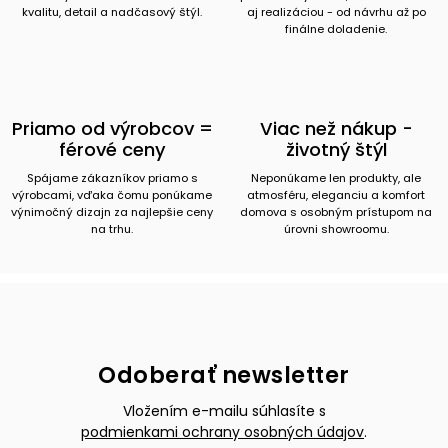
kvalitu, detail a nadčasový štýl.
aj realizáciou - od návrhu až po
finálne doladenie.
Priamo od výrobcov =
Viac než nákup -
férové ceny
životný štýl
Spájame zákazníkov priamo s
Neponúkame len produkty, ale
výrobcami, vďaka čomu ponúkame
atmosféru, eleganciu a komfort
výnimočný dizajn za najlepšie ceny
domova s osobným prístupom na
na trhu.
úrovni showroomu.
Odoberať newsletter
Vložením e-mailu súhlasíte s
podmienkami ochrany osobných údajov
.