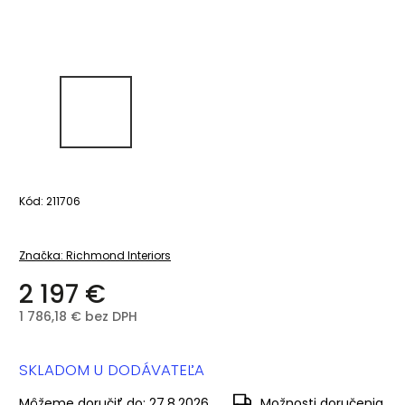
Kód:
211706
Značka:
Richmond Interiors
2 197 €
1 786,18 € bez DPH
SKLADOM U DODÁVATEĽA
Môžeme doručiť do:
27.8.2026
Možnosti doručenia