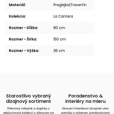
Materiál
:
Preglejka|Travertín
Kolekcia
:
La Cantera
Rozmer - Dĺžka
:
80 cm
Rozmer - Šírka
:
150 cm
Rozmer - Výška
:
36 cm
Starostlivo vybraný
Poradenstvo &
dizajnový sortiment
interiéry na mieru
Prémiový nábytok a doplnky z
Skúsení interiéroví dizajnéri vám
exkluzívnych kolekcií s dôrazom na
pomôžu s výberom, kombináciami