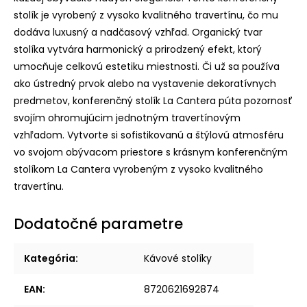
stolík je vyrobený z vysoko kvalitného travertínu, čo mu
dodáva luxusný a nadčasový vzhľad. Organický tvar
stolíka vytvára harmonický a prirodzený efekt, ktorý
umocňuje celkovú estetiku miestnosti. Či už sa používa
ako ústredný prvok alebo na vystavenie dekoratívnych
predmetov, konferenčný stolík La Cantera púta pozornosť
svojím ohromujúcim jednotným travertínovým
vzhľadom. Vytvorte si sofistikovanú a štýlovú atmosféru
vo svojom obývacom priestore s krásnym konferenčným
stolíkom La Cantera vyrobeným z vysoko kvalitného
travertínu.
Dodatočné parametre
Kategória
:
Kávové stolíky
EAN
:
8720621692874