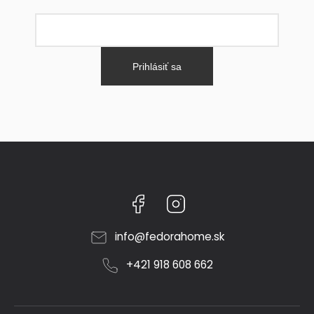
Prihlásiť sa
Facebook
Instagram
info
@
fedorahome.sk
+421 918 608 662