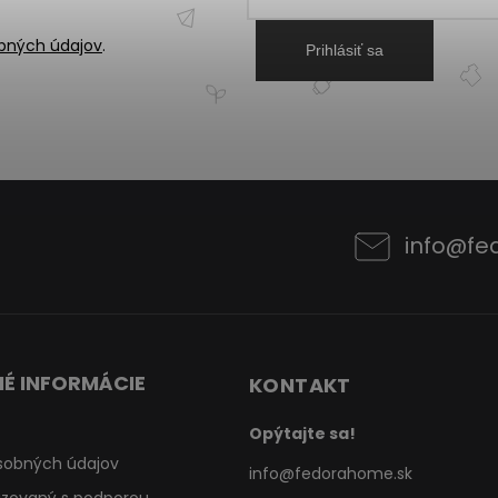
bných údajov
.
Prihlásiť sa
info
@
fe
É INFORMÁCIE
KONTAKT
Opýtajte sa!
sobných údajov
info
@
fedorahome.sk
lizovaný s podporou