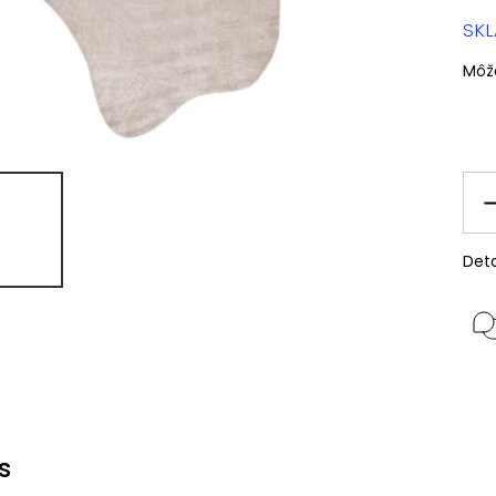
SK
Môž
Deta
s