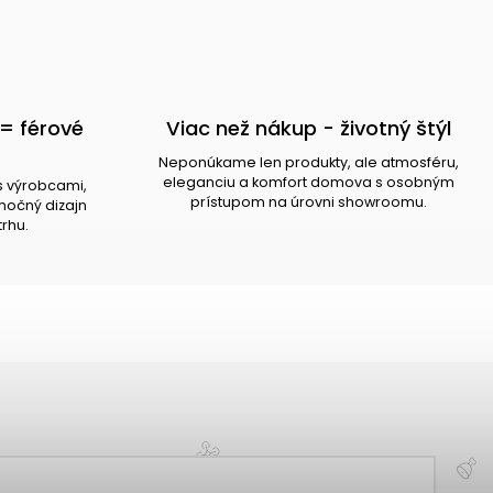
= férové
Viac než nákup - životný štýl
Neponúkame len produkty, ale atmosféru,
eleganciu a komfort domova s osobným
s výrobcami,
prístupom na úrovni showroomu.
očný dizajn
trhu.