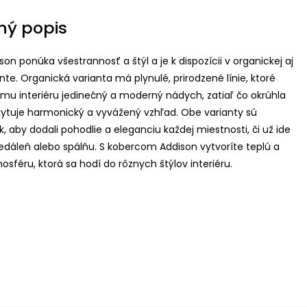
ný popis
on ponúka všestrannosť a štýl a je k dispozícii v organickej aj
ante. Organická varianta má plynulé, prirodzené línie, ktoré
mu interiéru jedinečný a moderný nádych, zatiaľ čo okrúhla
kytuje harmonický a vyvážený vzhľad. Obe varianty sú
, aby dodali pohodlie a eleganciu každej miestnosti, či už ide
jedáleň alebo spálňu. S kobercom Addison vytvoríte teplú a
sféru, ktorá sa hodí do rôznych štýlov interiéru.