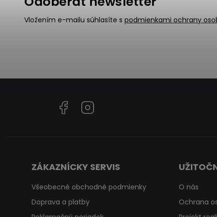
Odoberať newsletter
Vložením e-mailu súhlasíte s
podmienkami ochrany oso
Facebook
Instagram
ZÁKAZNÍCKY SERVIS
UŽITOČN
Všeobecné obchodné podmienky
O nás
Doprava a platby
Ochrana o
Reklamačný poriadok
Projekt rea