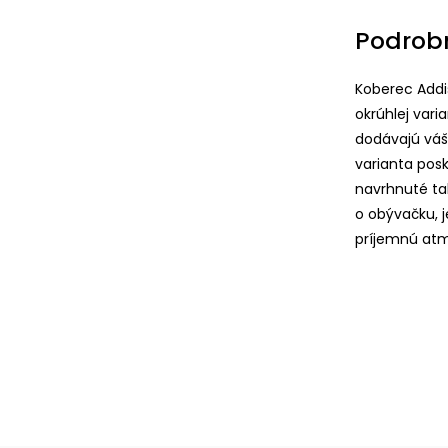
Podrob
Koberec Addis
okrúhlej vari
dodávajú váš
varianta pos
navrhnuté tak
o obývačku, 
príjemnú atmo