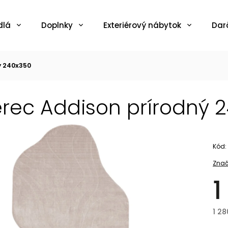
dlá
Doplnky
Exteriérový nábytok
Dar
ý 240x350
rec Addison prírodný 
Kód:
Znač
1
1 2