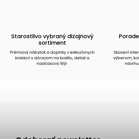
Starostlivo vybraný dizajnový
Porade
sortiment
Prémiový nábytok a doplnky z exkluzívnych
Skúsení inte
kolekcií s dôrazom na kvalitu, detail a
výberom, kom
nadčasový štýl.
návrhu 