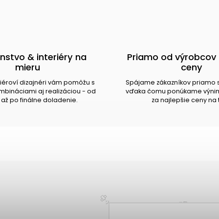
nstvo & interiéry na
Priamo od výrobcov 
mieru
ceny
riéroví dizajnéri vám pomôžu s
Spájame zákazníkov priamo 
bináciami aj realizáciou - od
vďaka čomu ponúkame výnim
až po finálne doladenie.
za najlepšie ceny na 