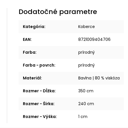
Dodatočné parametre
Kategória
:
Koberce
EAN
:
8721009404706
Farba
:
prírodný
Farba - povrch
:
prírodný
Materiál
:
Bavlna | 80 % viskóza
Rozmer - Dĺžka
:
350 cm
Rozmer - Šírka
:
240 cm
Rozmer - Výška
:
1 cm