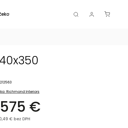
čekové poukazy
Zľavy
Katalógy
Blogy
240x350
212563
ka:
Richmond Interiors
 575 €
80,49 € bez DPH