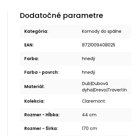
Dodatočné parametre
Kategória
:
Komody do spálne
EAN
:
8721009408025
Farba
:
hnedý
Farba - povrch
:
hnedý
Dub|Dubová
Materiál
:
dyha|Drevo|Travertín
Kolekcia
:
Claremont
Rozmer - Hĺbka
:
44 cm
Rozmer - Šírka
:
170 cm