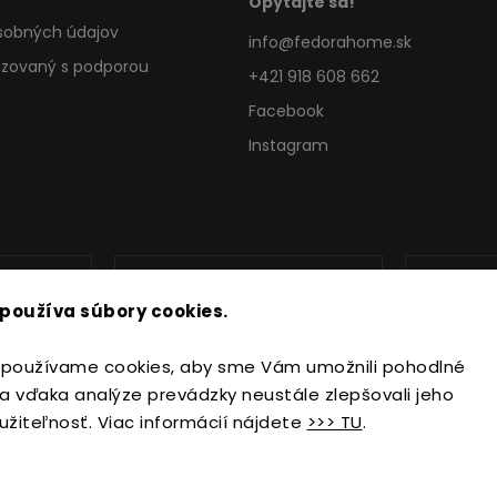
Opýtajte sa!
sobných údajov
info
@
fedorahome.sk
lizovaný s podporou
+421 918 608 662
Facebook
Instagram
používa súbory cookies.
používame cookies, aby sme Vám umožnili pohodlné
a vďaka analýze prevádzky neustále zlepšovali jeho
užiteľnosť. Viac informácií nájdete
>>> TU
.
Copyright 2026
FedoraHome.sk
. Všetky práva vyhradené.
Upraviť nastavenie cookies