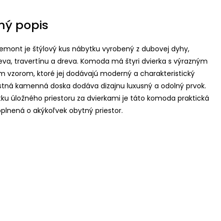
ný popis
mont je štýlový kus nábytku vyrobený z dubovej dyhy,
va, travertínu a dreva. Komoda má štyri dvierka s výrazným
 vzorom, ktoré jej dodávajú moderný a charakteristický
stná kamenná doska dodáva dizajnu luxusný a odolný prvok.
ku úložného priestoru za dvierkami je táto komoda praktická
oplnená o akýkoľvek obytný priestor.