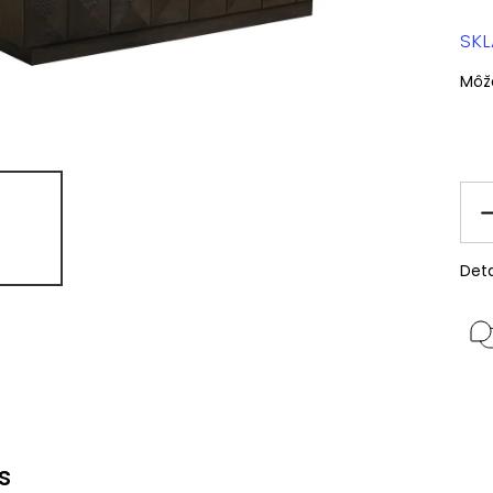
SK
Môž
Deta
s