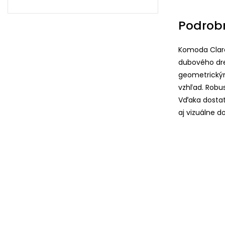
Podrob
Komoda Clare
dubového dre
geometrickým
vzhľad. Robu
Vďaka dostat
aj vizuálne d