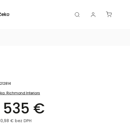
čekové poukazy
Zľavy
Katalógy
Blogy
212814
ka:
Richmond Interiors
 535 €
60,98 € bez DPH