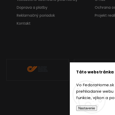
Doprava a platby
Ochrana o
Reklamačný poriadok
Projekt rea
Kontakt
Táto webstránka 
Vo FedoraHome.sk 
prehliadanie webu 
funkcie, výkon a po
Nastavenie