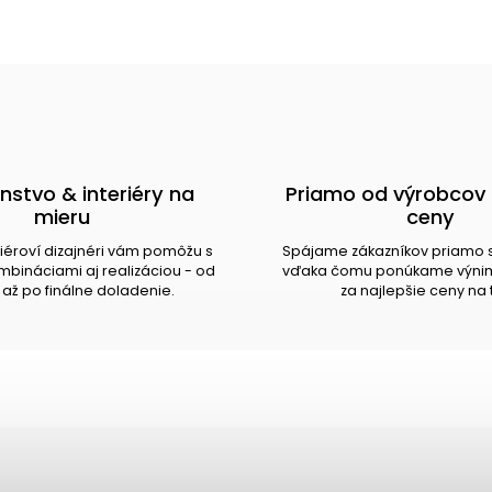
nstvo & interiéry na
Priamo od výrobcov 
mieru
ceny
riéroví dizajnéri vám pomôžu s
Spájame zákazníkov priamo 
bináciami aj realizáciou - od
vďaka čomu ponúkame výnim
až po finálne doladenie.
za najlepšie ceny na 