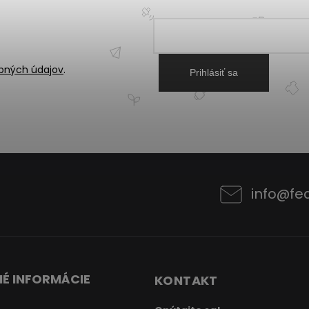
bných údajov
.
Prihlásiť sa
info
@
fe
É INFORMÁCIE
KONTAKT