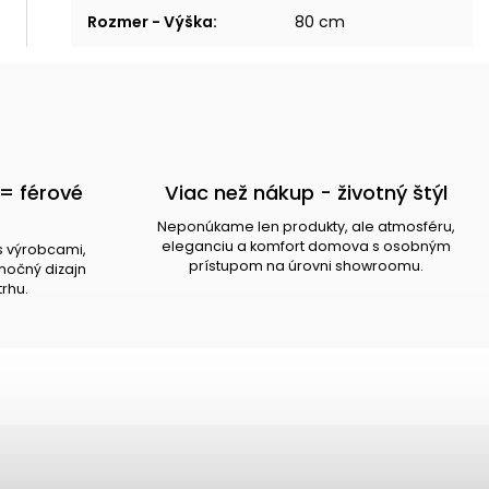
Rozmer - Výška
:
80 cm
= férové
Viac než nákup - životný štýl
Neponúkame len produkty, ale atmosféru,
eleganciu a komfort domova s osobným
s výrobcami,
prístupom na úrovni showroomu.
očný dizajn
trhu.