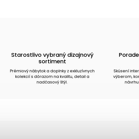
Starostlivo vybraný dizajnový
Porade
sortiment
Prémiový nábytok a doplnky z exkluzívnych
Skúsení inte
kolekcií s dôrazom na kvalitu, detail a
výberom, kom
nadčasový štýl.
návrhu 