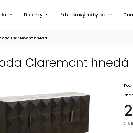
dlá
Doplnky
Exteriérový nábytok
Dar
oda Claremont hnedá
oda Claremont hnedá
Kód:
Znač
2
2 0