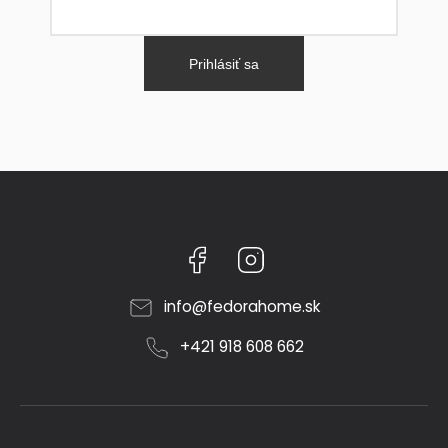
Prihlásiť sa
Facebook
Instagram
info
@
fedorahome.sk
+421 918 608 662