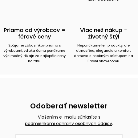
Priamo od výrobcov =
Viac než nákup -
férové ceny
životný štýl
Spájame zákazníkov priamo s
Neponúkame len produkty, ale
výrobcami, vďaka čomu ponúkame
atmosféru, eleganciu a komfort
výnimočný dizajn za najlepšie ceny
domova s osobným prístupom na
na trhu.
úrovni showroomu.
Odoberať newsletter
Vložením e-mailu súhlasíte s
podmienkami ochrany osobných údajov
.