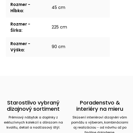
Rozmer -
45 cm
Hĺbka
:
Rozmer -
225 cm
Šírka
:
Rozmer -
90 cm
Výška
:
Starostlivo vybraný
Poradenstvo &
dizajnový sortiment
interiéry na mieru
Prémiový nábytok a doplnky z
Skúsení interiéroví dizajnéri vám
exkluzívnych kolekcií s dôrazom na
pomôžu s výberom, kombináciami
kvalitu, detail a nadčasový štýl.
aj realizáciou - od návrhu až po
finálne doladenie.