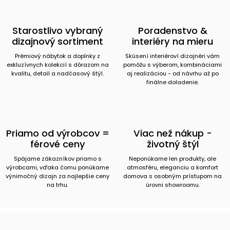
Starostlivo vybraný
Poradenstvo &
dizajnový sortiment
interiéry na mieru
Prémiový nábytok a doplnky z
Skúsení interiéroví dizajnéri vám
exkluzívnych kolekcií s dôrazom na
pomôžu s výberom, kombináciami
kvalitu, detail a nadčasový štýl.
aj realizáciou - od návrhu až po
finálne doladenie.
Priamo od výrobcov =
Viac než nákup -
férové ceny
životný štýl
Spájame zákazníkov priamo s
Neponúkame len produkty, ale
výrobcami, vďaka čomu ponúkame
atmosféru, eleganciu a komfort
výnimočný dizajn za najlepšie ceny
domova s osobným prístupom na
na trhu.
úrovni showroomu.