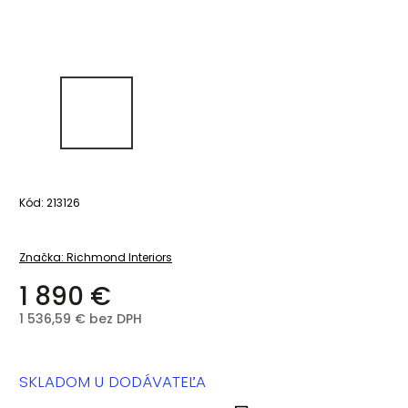
Kód:
213126
Značka:
Richmond Interiors
1 890 €
1 536,59 € bez DPH
SKLADOM U DODÁVATEĽA