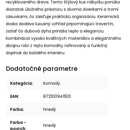
recyklovaného dreva. Tento štýlový kus nábytku ponúka
dostatok úložného priestoru s dvoma dvierkami a tromi
zásuvkami, čo zaisťuje praktickú organizáciu. Keramická
doska dodáva luxusný vzhľad pripomínajúci travertín,
zatiaľ čo dubová dyha prináša teplo a eleganciu.
Kombinácia vysoko kvalitných materiálov a elegantného
dizajnu robí z tejto komodity rafinovaný a funkčný
doplnok do každého interiéru.
Dodatočné parametre
Kategória
:
Komody
EAN
:
8721009411513
Farba
:
hnedý
Farba -
hnedý
povrch
: