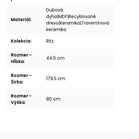
Dubová
dyha|MDF|Recyklované
Materiál
:
drevo|Keramika|Travertínová
keramika
Kolekcia
:
Ritz
Rozmer -
44.5 cm
Hĺbka
:
Rozmer -
179.5 cm
Šírka
:
Rozmer -
80 cm
Výška
: