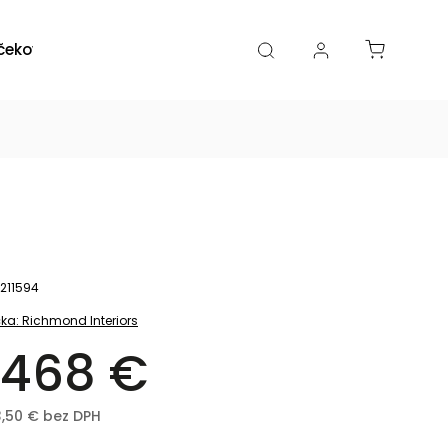
čekové poukazy
Zľavy
Katalógy
Blogy
211594
ka:
Richmond Interiors
 468 €
3,50 € bez DPH