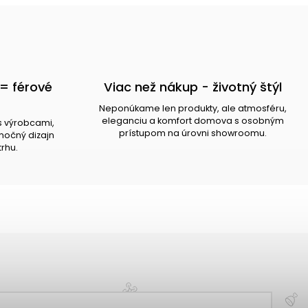
= férové
Viac než nákup - životný štýl
Neponúkame len produkty, ale atmosféru,
eleganciu a komfort domova s osobným
s výrobcami,
prístupom na úrovni showroomu.
očný dizajn
trhu.