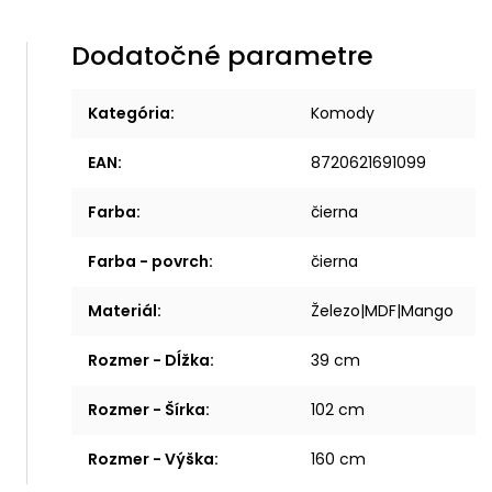
Dodatočné parametre
Kategória
:
Komody
EAN
:
8720621691099
Farba
:
čierna
Farba - povrch
:
čierna
Materiál
:
Železo|MDF|Mango
Rozmer - Dĺžka
:
39 cm
Rozmer - Šírka
:
102 cm
Rozmer - Výška
:
160 cm