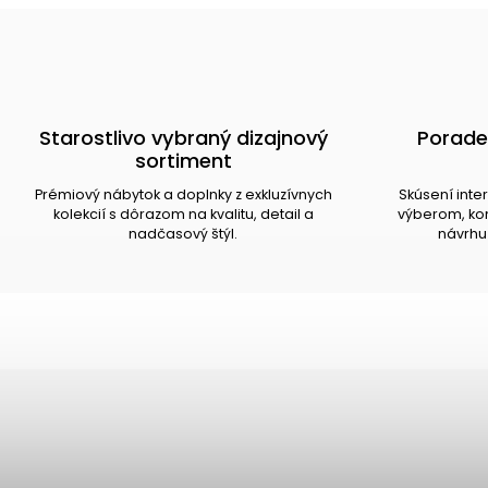
Starostlivo vybraný dizajnový
Porade
sortiment
Prémiový nábytok a doplnky z exkluzívnych
Skúsení inte
kolekcií s dôrazom na kvalitu, detail a
výberom, kom
nadčasový štýl.
návrhu 