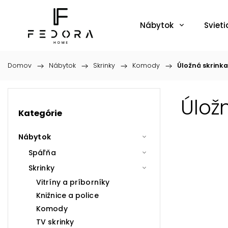
Nábytok
Svieti
Domov
/
Nábytok
/
Skrinky
/
Komody
/
Úložná skrinka
Úlož
Kategórie
Nábytok
Spáľňa
Skrinky
Vitríny a príborníky
Knižnice a police
Komody
TV skrinky