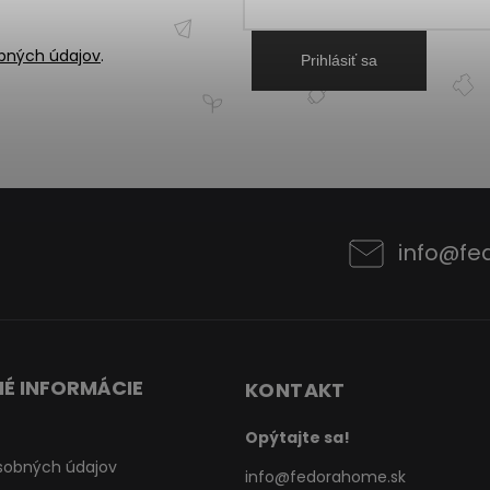
bných údajov
.
Prihlásiť sa
info
@
fe
É INFORMÁCIE
KONTAKT
Opýtajte sa!
sobných údajov
info
@
fedorahome.sk