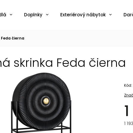
dlá
Doplnky
Exteriérový nábytok
Dar
 Feda čierna
ná skrinka Feda čierna
Kód:
Znač
1
1 19