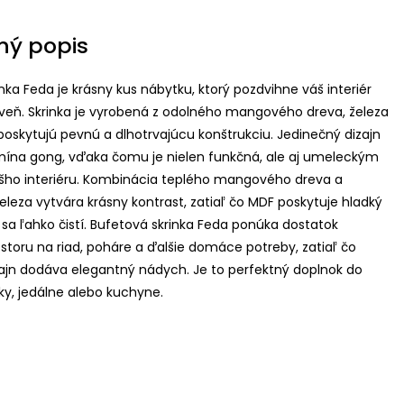
ný popis
nka Feda je krásny kus nábytku, ktorý pozdvihne váš interiér
oveň. Skrinka je vyrobená z odolného mangového dreva, železa
poskytujú pevnú a dlhotrvajúcu konštrukciu. Jedinečný dizajn
omína gong, vďaka čomu je nielen funkčná, ale aj umeleckým
ho interiéru. Kombinácia teplého mangového dreva a
leza vytvára krásny kontrast, zatiaľ čo MDF poskytuje hladký
 sa ľahko čistí. Bufetová skrinka Feda ponúka dostatok
storu na riad, poháre a ďalšie domáce potreby, zatiaľ čo
zajn dodáva elegantný nádych. Je to perfektný doplnok do
ky, jedálne alebo kuchyne.