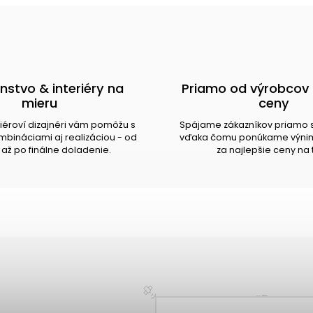
nstvo & interiéry na
Priamo od výrobcov 
mieru
ceny
riéroví dizajnéri vám pomôžu s
Spájame zákazníkov priamo 
bináciami aj realizáciou - od
vďaka čomu ponúkame výnim
až po finálne doladenie.
za najlepšie ceny na 