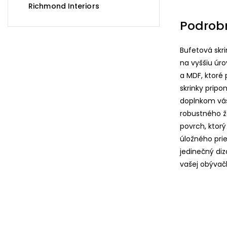
Richmond Interiors
Podrob
Bufetová skri
na vyššiu úr
a MDF, ktoré 
skrinky prip
doplnkom váš
robustného že
povrch, ktorý
úložného prie
jedinečný di
vašej obývač