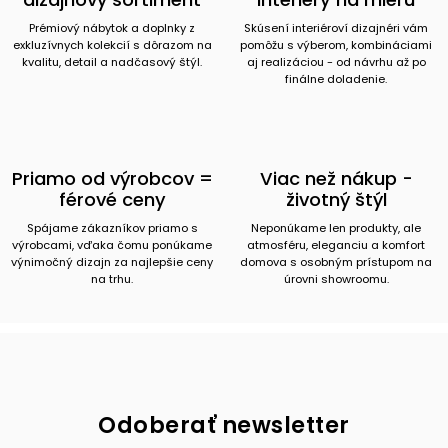
Prémiový nábytok a doplnky z
Skúsení interiéroví dizajnéri vám
exkluzívnych kolekcií s dôrazom na
pomôžu s výberom, kombináciami
kvalitu, detail a nadčasový štýl.
aj realizáciou - od návrhu až po
finálne doladenie.
Priamo od výrobcov =
Viac než nákup -
férové ceny
životný štýl
Spájame zákazníkov priamo s
Neponúkame len produkty, ale
výrobcami, vďaka čomu ponúkame
atmosféru, eleganciu a komfort
výnimočný dizajn za najlepšie ceny
domova s osobným prístupom na
na trhu.
úrovni showroomu.
Odoberať newsletter