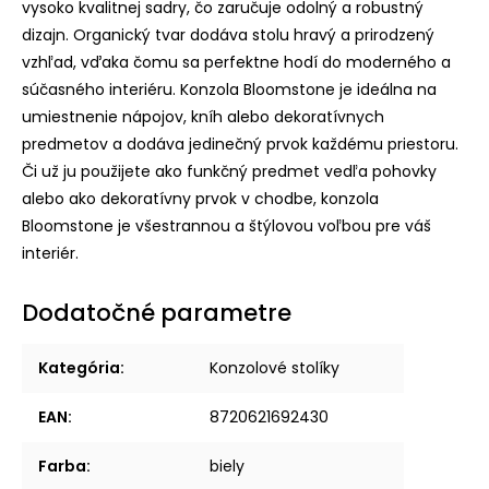
vysoko kvalitnej sadry, čo zaručuje odolný a robustný
dizajn. Organický tvar dodáva stolu hravý a prirodzený
vzhľad, vďaka čomu sa perfektne hodí do moderného a
súčasného interiéru. Konzola Bloomstone je ideálna na
umiestnenie nápojov, kníh alebo dekoratívnych
predmetov a dodáva jedinečný prvok každému priestoru.
Či už ju použijete ako funkčný predmet vedľa pohovky
alebo ako dekoratívny prvok v chodbe, konzola
Bloomstone je všestrannou a štýlovou voľbou pre váš
interiér.
Dodatočné parametre
Kategória
:
Konzolové stolíky
EAN
:
8720621692430
Farba
:
biely