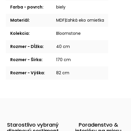
Farba - povrch
:
biely
Materiál
:
MDF|Ľahká eko omietka
Kolekcia
:
Bloomstone
Rozmer - Dĺžka
:
40 cm
Rozmer - Šírka
:
170 cm
Rozmer - Výška
:
82 cm
Starostlivo vybraný
Poradenstvo &
dizajnový sortiment
interiéry na mieru