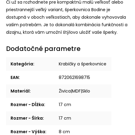
Či už sa rozhodnete pre kompaktnú malú veľkosť alebo
priestrannejší veľký variant, šperkovnica Bodine je
dostupná v oboch veľkostiach, aby dokonale vyhovovala
vašim potrebám. Je to dokonalá kombinácia funkčnosti a
dizajnu, ktorá vám umožní štýlovo uložiť vaše šperky.
Dodatočné parametre
Kategória
:
Krabičky a šperkovnice
EAN
:
8720621698715
Materiál
:
Živica|MDF|Sklo
Rozmer - Dĺžka
:
17 cm
Rozmer - Šírka
:
17 cm
Rozmer - Výška
:
8 cm