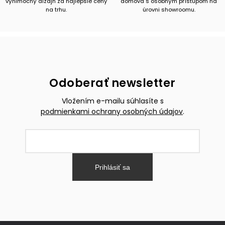
výnimočný dizajn za najlepšie ceny
domova s osobným prístupom na
na trhu.
úrovni showroomu.
Odoberať newsletter
Vložením e-mailu súhlasíte s
podmienkami ochrany osobných údajov
.
Prihlásiť sa