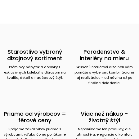
Starostlivo vybraný
Poradenstvo &
dizajnový sortiment
interiéry na mieru
Prémiový nábytok a doplnky z
Skúsení interiéroví dizajnéri vám
exkluzívnych kolekcií s dôrazom na
pomôžu s výberom, kombináciami
kvalitu, detail a nadčasový štýl.
aj realizáciou - od návrhu až po
finálne doladenie.
Priamo od výrobcov =
Viac než nákup -
férové ceny
životný štýl
Spájame zákazníkov priamo s
Neponúkame len produkty, ale
výrobcami, vďaka čomu ponúkame
atmosféru, eleganciu a komfort