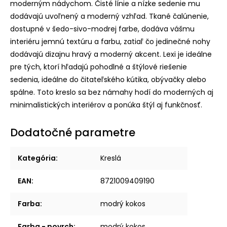
moderným nádychom. Čisté línie a nízke sedenie mu
dodávajú uvoľnený a moderný vzhľad. Tkané čalúnenie,
dostupné v šedo-sivo-modrej farbe, dodáva vášmu
interiéru jemnú textúru a farbu, zatiaľ čo jedinečné nohy
dodávajú dizajnu hravý a moderný akcent. Lexi je ideálne
pre tých, ktorí hľadajú pohodlné a štýlové riešenie
sedenia, ideálne do čitateľského kútika, obývačky alebo
spálne. Toto kreslo sa bez námahy hodí do moderných aj
minimalistických interiérov a ponúka štýl aj funkčnosť.
Dodatočné parametre
Kategória
:
Kreslá
EAN
:
8721009409190
Farba
:
modrý kokos
Farba - povrch
:
modrý kokos