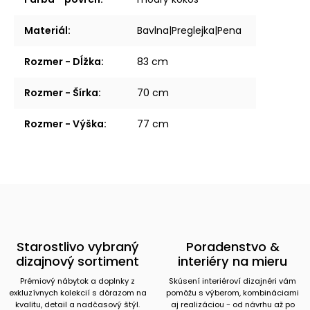
Materiál
:
Bavlna|Preglejka|Pena
Rozmer - Dĺžka
:
83 cm
Rozmer - Šírka
:
70 cm
Rozmer - Výška
:
77 cm
Starostlivo vybraný
Poradenstvo &
dizajnový sortiment
interiéry na mieru
Prémiový nábytok a doplnky z
Skúsení interiéroví dizajnéri vám
exkluzívnych kolekcií s dôrazom na
pomôžu s výberom, kombináciami
kvalitu, detail a nadčasový štýl.
aj realizáciou - od návrhu až po