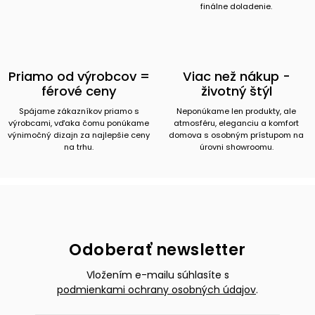
finálne doladenie.
Priamo od výrobcov =
Viac než nákup -
férové ceny
životný štýl
Spájame zákazníkov priamo s
Neponúkame len produkty, ale
výrobcami, vďaka čomu ponúkame
atmosféru, eleganciu a komfort
výnimočný dizajn za najlepšie ceny
domova s osobným prístupom na
na trhu.
úrovni showroomu.
Odoberať newsletter
Vložením e-mailu súhlasíte s
podmienkami ochrany osobných údajov
.