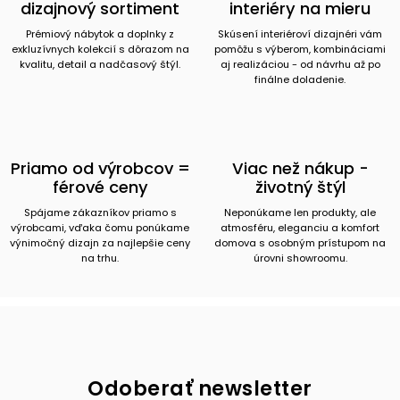
dizajnový sortiment
interiéry na mieru
Prémiový nábytok a doplnky z
Skúsení interiéroví dizajnéri vám
exkluzívnych kolekcií s dôrazom na
pomôžu s výberom, kombináciami
kvalitu, detail a nadčasový štýl.
aj realizáciou - od návrhu až po
finálne doladenie.
Priamo od výrobcov =
Viac než nákup -
férové ceny
životný štýl
Spájame zákazníkov priamo s
Neponúkame len produkty, ale
výrobcami, vďaka čomu ponúkame
atmosféru, eleganciu a komfort
výnimočný dizajn za najlepšie ceny
domova s osobným prístupom na
na trhu.
úrovni showroomu.
Odoberať newsletter