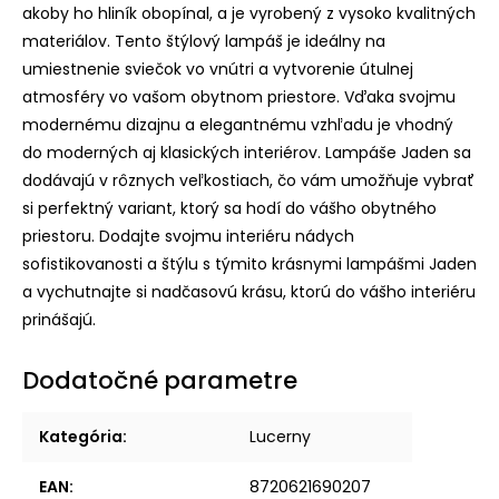
akoby ho hliník obopínal, a je vyrobený z vysoko kvalitných
materiálov. Tento štýlový lampáš je ideálny na
umiestnenie sviečok vo vnútri a vytvorenie útulnej
atmosféry vo vašom obytnom priestore. Vďaka svojmu
modernému dizajnu a elegantnému vzhľadu je vhodný
do moderných aj klasických interiérov. Lampáše Jaden sa
dodávajú v rôznych veľkostiach, čo vám umožňuje vybrať
si perfektný variant, ktorý sa hodí do vášho obytného
priestoru. Dodajte svojmu interiéru nádych
sofistikovanosti a štýlu s týmito krásnymi lampášmi Jaden
a vychutnajte si nadčasovú krásu, ktorú do vášho interiéru
prinášajú.
Dodatočné parametre
Kategória
:
Lucerny
EAN
:
8720621690207