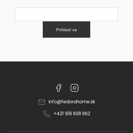
Prihlásiť sa
Facebook
Instagram
info
@
fedorahome.sk
+421 918 608 662