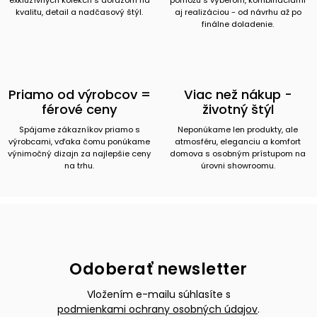
kvalitu, detail a nadčasový štýl.
aj realizáciou - od návrhu až po
finálne doladenie.
Priamo od výrobcov =
Viac než nákup -
férové ceny
životný štýl
Spájame zákazníkov priamo s
Neponúkame len produkty, ale
výrobcami, vďaka čomu ponúkame
atmosféru, eleganciu a komfort
výnimočný dizajn za najlepšie ceny
domova s osobným prístupom na
na trhu.
úrovni showroomu.
Odoberať newsletter
Vložením e-mailu súhlasíte s
podmienkami ochrany osobných údajov
.