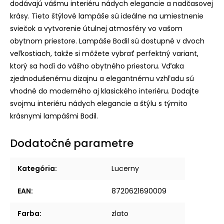
dodávajú vášmu interiéru nádych elegancie a nadčasovej
krásy. Tieto štýlové lampáše sú ideálne na umiestnenie
sviečok a vytvorenie útulnej atmosféry vo vašom
obytnom priestore. Lampáše Bodil sú dostupné v dvoch
veľkostiach, takže si môžete vybrať perfektný variant,
ktorý sa hodí do vášho obytného priestoru. Vďaka
zjednodušenému dizajnu a elegantnému vzhľadu sú
vhodné do moderného aj klasického interiéru. Dodajte
svojmu interiéru nádych elegancie a štýlu s týmito
krásnymi lampášmi Bodil.
Dodatočné parametre
Kategória
:
Lucerny
EAN
:
8720621690009
Farba
:
zlato