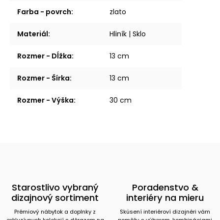
Farba - povrch
:
zlato
Materiál
:
Hliník | Sklo
Rozmer - Dĺžka
:
13 cm
Rozmer - Šírka
:
13 cm
Rozmer - Výška
:
30 cm
Starostlivo vybraný
Poradenstvo &
dizajnový sortiment
interiéry na mieru
Prémiový nábytok a doplnky z
Skúsení interiéroví dizajnéri vám
exkluzívnych kolekcií s dôrazom na
pomôžu s výberom, kombináciami