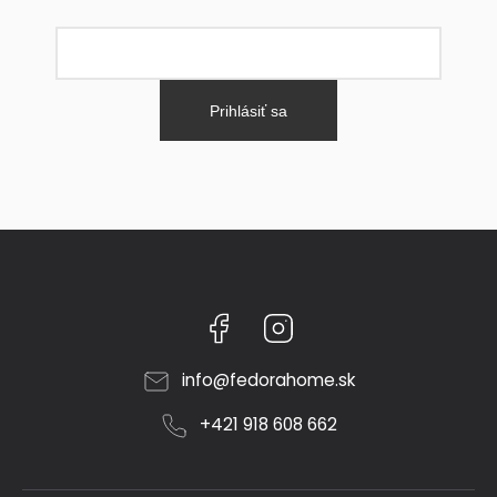
Prihlásiť sa
Facebook
Instagram
info
@
fedorahome.sk
+421 918 608 662