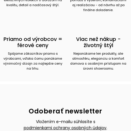
kvalitu, detail a nadčasový štýl.
aj realizáciou - od návrhu až po
finálne doladenie.
Priamo od výrobcov =
Viac než nákup -
férové ceny
životný štýl
Spájame zákazníkov priamo s
Neponúkame len produkty, ale
výrobcami, vďaka čomu ponúkame
atmosféru, eleganciu a komfort
výnimočný dizajn za najlepšie ceny
domova s osobným prístupom na
na trhu.
úrovni showroomu.
Odoberať newsletter
Vložením e-mailu súhlasíte s
podmienkami ochrany osobných údajov
.