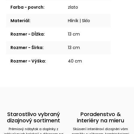
Farba - povrch
:
zlato
Materiál
:
Hliník | Sklo
Rozmer - Dĺžka
:
13 cm
Rozmer - Šírka
:
13 cm
Rozmer - Výška
:
40 cm
Starostlivo vybraný
Poradenstvo &
dizajnový sortiment
interiéry na mieru
Prémiový nábytok a doplnky z
Skúsení interiéroví dizajnéri vám
exkluzívnych kolekcií s dôrazom na
pomôžu s výberom, kombináciami