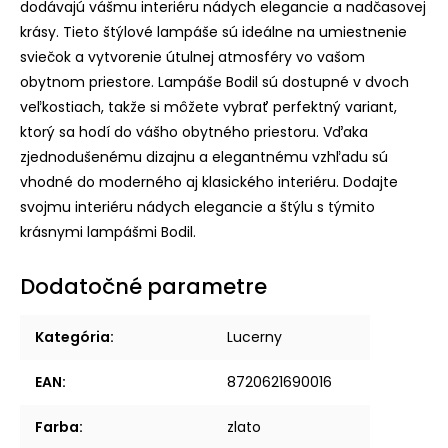
dodávajú vášmu interiéru nádych elegancie a nadčasovej
krásy. Tieto štýlové lampáše sú ideálne na umiestnenie
sviečok a vytvorenie útulnej atmosféry vo vašom
obytnom priestore. Lampáše Bodil sú dostupné v dvoch
veľkostiach, takže si môžete vybrať perfektný variant,
ktorý sa hodí do vášho obytného priestoru. Vďaka
zjednodušenému dizajnu a elegantnému vzhľadu sú
vhodné do moderného aj klasického interiéru. Dodajte
svojmu interiéru nádych elegancie a štýlu s týmito
krásnymi lampášmi Bodil.
Dodatočné parametre
Kategória
:
Lucerny
EAN
:
8720621690016
Farba
:
zlato