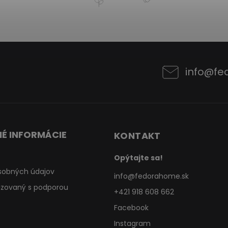
info
@
fe
É INFORMÁCIE
KONTAKT
Opýtajte sa!
sobných údajov
info
@
fedorahome.sk
lizovaný s podporou
+421 918 608 662
Facebook
Instagram