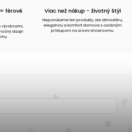
= férové
Viac než nákup - životný štýl
Neponúkame len produkty, ale atmosféru,
eleganciu a komfort domova s osobným
s výrobcami,
prístupom na úrovni showroomu.
očný dizajn
trhu.