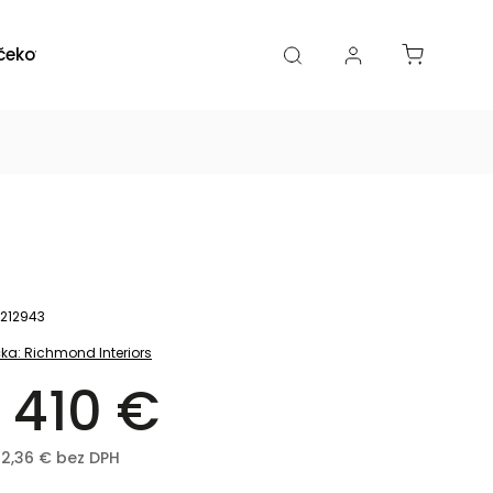
čekové poukazy
Zľavy
Katalógy
Blogy
212943
ka:
Richmond Interiors
 410 €
72,36 € bez DPH