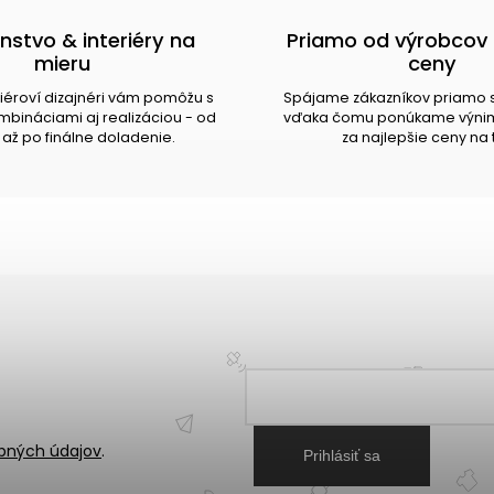
nstvo & interiéry na
Priamo od výrobcov 
mieru
ceny
riéroví dizajnéri vám pomôžu s
Spájame zákazníkov priamo 
bináciami aj realizáciou - od
vďaka čomu ponúkame výnim
až po finálne doladenie.
za najlepšie ceny na 
bných údajov
.
Prihlásiť sa