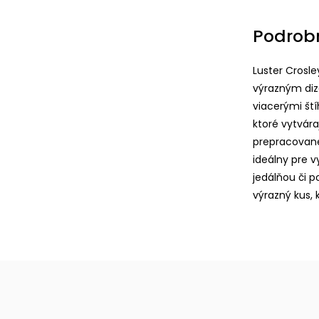
Podrob
Luster Crosle
výrazným diz
viacerými ští
ktoré vytvár
prepracovane
ideálny pre v
jedálňou či p
výrazný kus, 