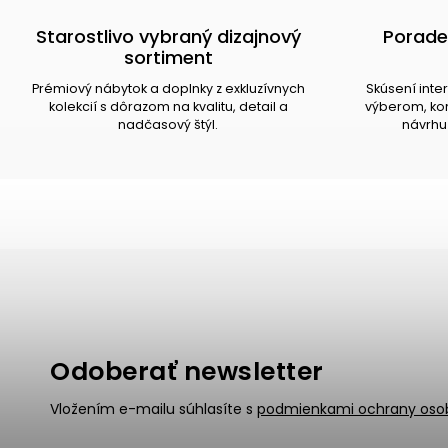
Starostlivo vybraný dizajnový
Porade
sortiment
Prémiový nábytok a doplnky z exkluzívnych
Skúsení inte
kolekcií s dôrazom na kvalitu, detail a
výberom, kom
nadčasový štýl.
návrhu 
Odoberať newsletter
Vložením e-mailu súhlasíte s
podmienkami ochrany oso