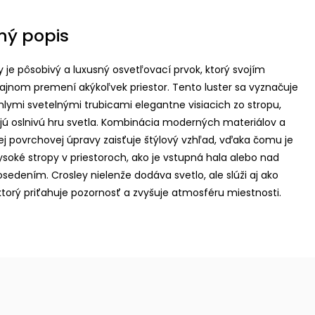
ný popis
y je pôsobivý a luxusný osvetľovací prvok, ktorý svojím
ajnom premení akýkoľvek priestor. Tento luster sa vyznačuje
hlymi svetelnými trubicami elegantne visiacich zo stropu,
ajú oslnivú hru svetla. Kombinácia moderných materiálov a
j povrchovej úpravy zaisťuje štýlový vzhľad, vďaka čomu je
ysoké stropy v priestoroch, ako je vstupná hala alebo nad
osedením. Crosley nielenže dodáva svetlo, ale slúži aj ako
ktorý priťahuje pozornosť a zvyšuje atmosféru miestnosti.