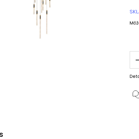
SK
Môž
Deta
s