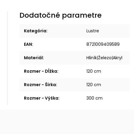
Dodatočné parametre
Kategória
:
Lustre
EAN
:
8721009409589
Materiál
:
Hliník|Železo|Akryl
Rozmer - Dĺžka
:
120 cm
Rozmer - Šírka
:
120 cm
Rozmer - Výška
:
300 cm