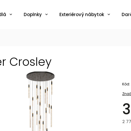
dlá
Doplnky
Exteriérový nábytok
Dar
er Crosley
Kód:
Znač
3
2 7