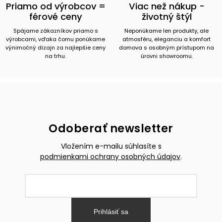
Priamo od výrobcov =
Viac než nákup -
férové ceny
životný štýl
Spájame zákazníkov priamo s
Neponúkame len produkty, ale
výrobcami, vďaka čomu ponúkame
atmosféru, eleganciu a komfort
výnimočný dizajn za najlepšie ceny
domova s osobným prístupom na
na trhu.
úrovni showroomu.
Odoberať newsletter
Vložením e-mailu súhlasíte s
podmienkami ochrany osobných údajov
.
Prihlásiť sa