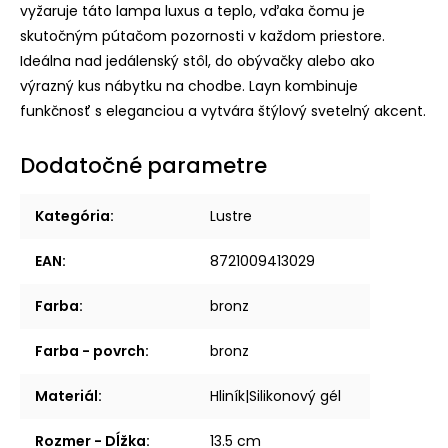
vyžaruje táto lampa luxus a teplo, vďaka čomu je
skutočným pútačom pozornosti v každom priestore.
Ideálna nad jedálenský stôl, do obývačky alebo ako
výrazný kus nábytku na chodbe. Layn kombinuje
funkčnosť s eleganciou a vytvára štýlový svetelný akcent.
Dodatočné parametre
Kategória
:
Lustre
EAN
:
8721009413029
Farba
:
bronz
Farba - povrch
:
bronz
Materiál
:
Hliník|Silikonový gél
Rozmer - Dĺžka
:
13.5 cm