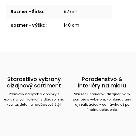
Rozmer - Šírka
:
92 cm
Rozmer - Výška
:
140 cm
Starostlivo vybraný
Poradenstvo &
dizajnový sortiment
interiéry na mieru
Prémiový nábytok a doplnky z
Skúsení interiéroví dizajnéri vám
exkluzívnych kolekcií s dôrazom na
pomôžu s výberom, kombináciami
kvalitu, detail a nadčasový štýl.
aj realizáciou - od návrhu až po
finálne doladenie.