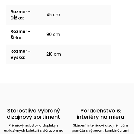
Rozmer -
45 cm
Dĺžka
:
Rozmer -
90 cm
Šírka
:
Rozmer -
210 cm
Výška
:
Starostlivo vybraný
Poradenstvo &
dizajnový sortiment
interiéry na mieru
Prémiový nábytok a doplnky z
Skúsení interiéroví dizajnéri vám
exkluzívnych kolekcií s dôrazom na
pomôžu s výberom, kombináciami