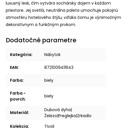
luxusný lesk, čím vytvára sochársky dojem v každom
priestore. Jej svetlá, neutrálna paleta umocňuje pokojnú
atmosféru hotelového štýlu, vďaka čomu je výnimočným
dekoratívnym a funkčným prvkom.
Dodatočné parametre
Kategória
:
Nábytok
EAN
:
8721009411643
Farba
:
biely
Farba -
biely
povrch
:
Dubová dyha|
Materiál
:
Železo|Preglejka|Zrkadlo
Kolekcia
:
Tivoli