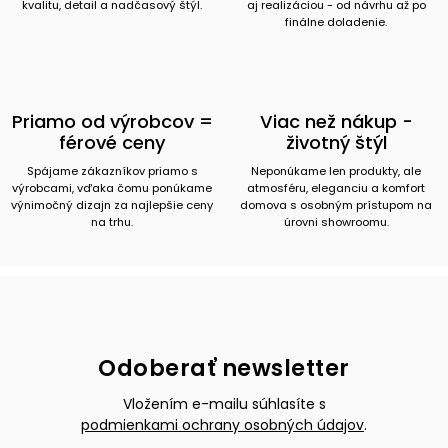
kvalitu, detail a nadčasový štýl.
aj realizáciou - od návrhu až po
finálne doladenie.
Priamo od výrobcov =
Viac než nákup -
férové ceny
životný štýl
Spájame zákazníkov priamo s
Neponúkame len produkty, ale
výrobcami, vďaka čomu ponúkame
atmosféru, eleganciu a komfort
výnimočný dizajn za najlepšie ceny
domova s osobným prístupom na
na trhu.
úrovni showroomu.
Odoberať newsletter
Vložením e-mailu súhlasíte s
podmienkami ochrany osobných údajov
.