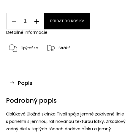
PRIDAŤ DO KOŠÍKA
Detailné informácie
Opýtať sa
Strážiť
Popis
Podrobný popis
Oblúková úložná skrinka Tivoli spája jemné zakrivené línie
s panelmi s jemnou, rafinovanou textúrou látky. Zrkadlový
zadný diel v teplých tónoch dodáva hĺbku a jemný