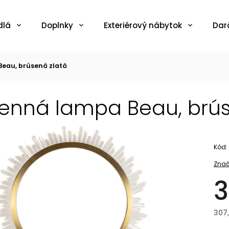
dlá
Doplnky
Exteriérový nábytok
Dar
eau, brúsená zlatá
enná lampa Beau, brús
Kód:
Znač
3
307