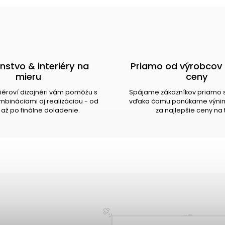
nstvo & interiéry na
Priamo od výrobcov 
mieru
ceny
riéroví dizajnéri vám pomôžu s
Spájame zákazníkov priamo 
bináciami aj realizáciou - od
vďaka čomu ponúkame výnim
až po finálne doladenie.
za najlepšie ceny na 