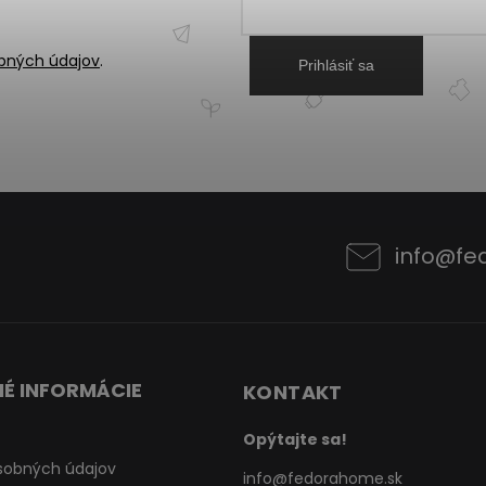
bných údajov
.
Prihlásiť sa
info
@
fe
É INFORMÁCIE
KONTAKT
Opýtajte sa!
sobných údajov
info
@
fedorahome.sk