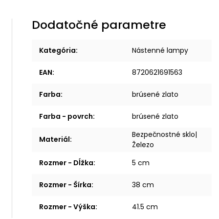
Dodatočné parametre
Kategória
:
Nástenné lampy
EAN
:
8720621691563
Farba
:
brúsené zlato
Farba - povrch
:
brúsené zlato
Bezpečnostné sklo|
Materiál
:
Železo
Rozmer - Dĺžka
:
5 cm
Rozmer - Šírka
:
38 cm
Rozmer - Výška
:
41.5 cm