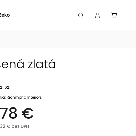
čekové poukazy
Zľavy
Katalógy
Blogy
ená zlatá
211621
ka:
Richmond Interiors
78 €
,32 € bez DPH