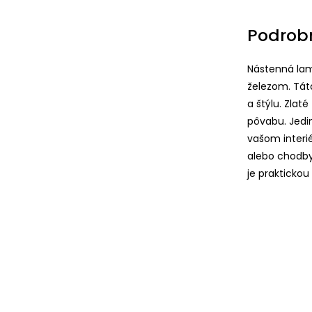
Podrob
Nástenná lam
železom. Tát
a štýlu. Zlat
pôvabu. Jedi
vašom interi
alebo chodby
je praktickou