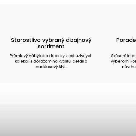
Starostlivo vybraný dizajnový
Porade
sortiment
Prémiový nábytok a doplnky z exkluzívnych
Skúsení inte
kolekcií s dôrazom na kvalitu, detail a
výberom, kom
nadčasový štýl.
návrhu 