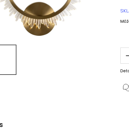
SK
Môž
Deta
s