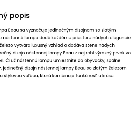
ný popis
pa Beau sa vyznačuje jedinečným dizajnom so zlatým
o nástenná lampa dodá každému priestoru nádych elegancie
é železo vytvára luxusný vzhľad a dodáva stene nádych
nečný dizajn nástennej lampy Beau z nej robí výrazný prvok vo
éri. Či už nástennú lampu umiestnite do obývačky, spálne
, jedinečný dizajn nástennej lampy Beau so zlatým železom
 a štýlovou voľbou, ktorá kombinuje funkčnosť a krásu.