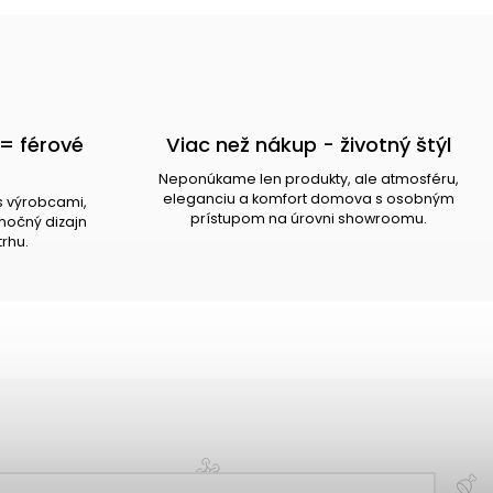
= férové
Viac než nákup - životný štýl
Neponúkame len produkty, ale atmosféru,
eleganciu a komfort domova s osobným
s výrobcami,
prístupom na úrovni showroomu.
očný dizajn
trhu.