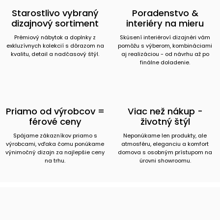
Starostlivo vybraný
Poradenstvo &
dizajnový sortiment
interiéry na mieru
Prémiový nábytok a doplnky z
Skúsení interiéroví dizajnéri vám
exkluzívnych kolekcií s dôrazom na
pomôžu s výberom, kombináciami
kvalitu, detail a nadčasový štýl.
aj realizáciou - od návrhu až po
finálne doladenie.
Priamo od výrobcov =
Viac než nákup -
férové ceny
životný štýl
Spájame zákazníkov priamo s
Neponúkame len produkty, ale
výrobcami, vďaka čomu ponúkame
atmosféru, eleganciu a komfort
výnimočný dizajn za najlepšie ceny
domova s osobným prístupom na
na trhu.
úrovni showroomu.