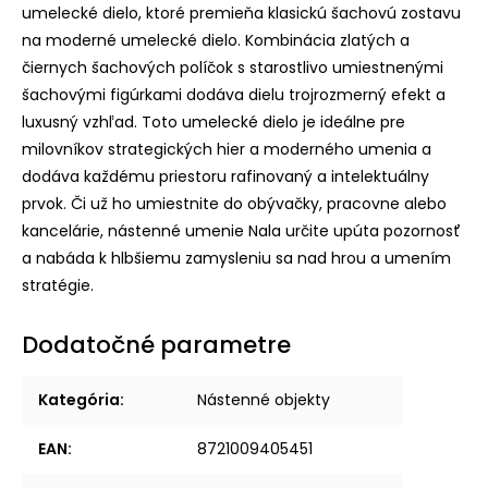
umelecké dielo, ktoré premieňa klasickú šachovú zostavu
na moderné umelecké dielo. Kombinácia zlatých a
čiernych šachových políčok s starostlivo umiestnenými
šachovými figúrkami dodáva dielu trojrozmerný efekt a
luxusný vzhľad. Toto umelecké dielo je ideálne pre
milovníkov strategických hier a moderného umenia a
dodáva každému priestoru rafinovaný a intelektuálny
prvok. Či už ho umiestnite do obývačky, pracovne alebo
kancelárie, nástenné umenie Nala určite upúta pozornosť
a nabáda k hlbšiemu zamysleniu sa nad hrou a umením
stratégie.
Dodatočné parametre
Kategória
:
Nástenné objekty
EAN
:
8721009405451