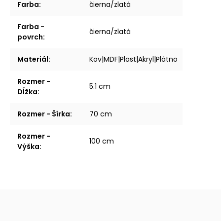
Farba
:
čierna/zlatá
Farba -
čierna/zlatá
povrch
:
Materiál
:
Kov|MDF|Plast|Akryl|Plátno
Rozmer -
5.1 cm
Dĺžka
:
Rozmer - Šírka
:
70 cm
Rozmer -
100 cm
Výška
: