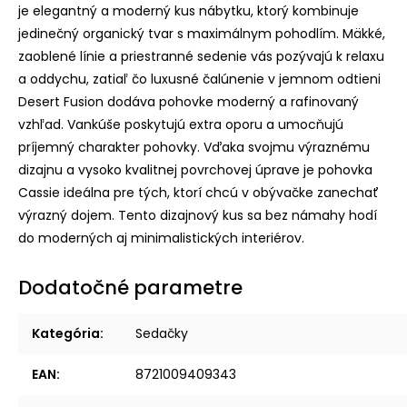
je elegantný a moderný kus nábytku, ktorý kombinuje
jedinečný organický tvar s maximálnym pohodlím. Mäkké,
zaoblené línie a priestranné sedenie vás pozývajú k relaxu
a oddychu, zatiaľ čo luxusné čalúnenie v jemnom odtieni
Desert Fusion dodáva pohovke moderný a rafinovaný
vzhľad. Vankúše poskytujú extra oporu a umocňujú
príjemný charakter pohovky. Vďaka svojmu výraznému
dizajnu a vysoko kvalitnej povrchovej úprave je pohovka
Cassie ideálna pre tých, ktorí chcú v obývačke zanechať
výrazný dojem. Tento dizajnový kus sa bez námahy hodí
do moderných aj minimalistických interiérov.
Dodatočné parametre
Kategória
:
Sedačky
EAN
:
8721009409343