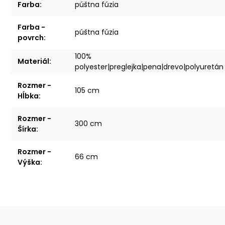
Farba
:
púštna fúzia
Farba -
púštna fúzia
povrch
:
100%
Materiál
:
polyester|preglejka|pena|drevo|polyuretán
Rozmer -
105 cm
Hĺbka
:
Rozmer -
300 cm
Šírka
:
Rozmer -
66 cm
Výška
: