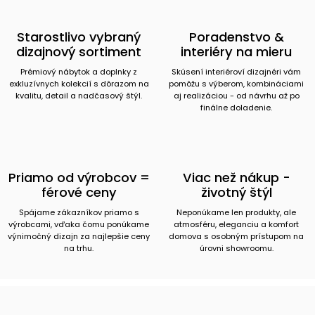
Starostlivo vybraný
Poradenstvo &
dizajnový sortiment
interiéry na mieru
Prémiový nábytok a doplnky z
Skúsení interiéroví dizajnéri vám
exkluzívnych kolekcií s dôrazom na
pomôžu s výberom, kombináciami
kvalitu, detail a nadčasový štýl.
aj realizáciou - od návrhu až po
finálne doladenie.
Priamo od výrobcov =
Viac než nákup -
férové ceny
životný štýl
Spájame zákazníkov priamo s
Neponúkame len produkty, ale
výrobcami, vďaka čomu ponúkame
atmosféru, eleganciu a komfort
výnimočný dizajn za najlepšie ceny
domova s osobným prístupom na
na trhu.
úrovni showroomu.