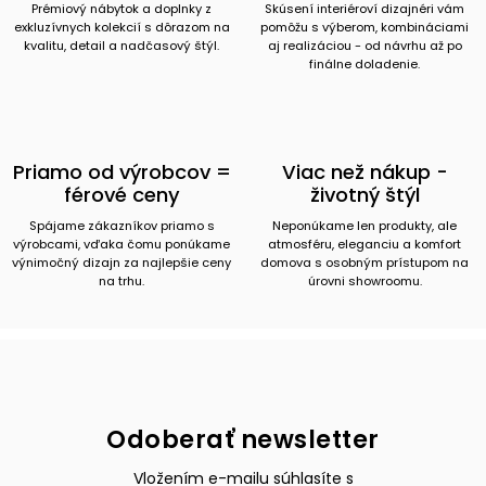
Prémiový nábytok a doplnky z
Skúsení interiéroví dizajnéri vám
exkluzívnych kolekcií s dôrazom na
pomôžu s výberom, kombináciami
kvalitu, detail a nadčasový štýl.
aj realizáciou - od návrhu až po
finálne doladenie.
Priamo od výrobcov =
Viac než nákup -
férové ceny
životný štýl
Spájame zákazníkov priamo s
Neponúkame len produkty, ale
výrobcami, vďaka čomu ponúkame
atmosféru, eleganciu a komfort
výnimočný dizajn za najlepšie ceny
domova s osobným prístupom na
na trhu.
úrovni showroomu.
Odoberať newsletter
Vložením e-mailu súhlasíte s