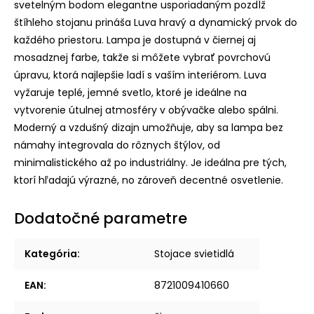
svetelným bodom elegantne usporiadaným pozdĺž
štíhleho stojanu prináša Luva hravý a dynamický prvok do
každého priestoru. Lampa je dostupná v čiernej aj
mosadznej farbe, takže si môžete vybrať povrchovú
úpravu, ktorá najlepšie ladí s vaším interiérom. Luva
vyžaruje teplé, jemné svetlo, ktoré je ideálne na
vytvorenie útulnej atmosféry v obývačke alebo spálni.
Moderný a vzdušný dizajn umožňuje, aby sa lampa bez
námahy integrovala do rôznych štýlov, od
minimalistického až po industriálny. Je ideálna pre tých,
ktorí hľadajú výrazné, no zároveň decentné osvetlenie.
Dodatočné parametre
Kategória
:
Stojace svietidlá
EAN
:
8721009410660