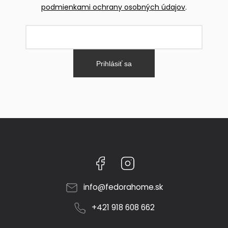
podmienkami ochrany osobných údajov
.
Prihlásiť sa
Facebook
Instagram
info
@
fedorahome.sk
+421 918 608 662