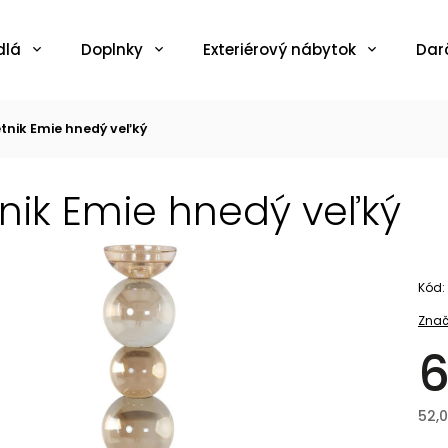
dlá
Doplnky
Exteriérový nábytok
Dar
etnik Emie hnedý veľký
tnik Emie hnedý veľký
Kód:
Znač
6
52,