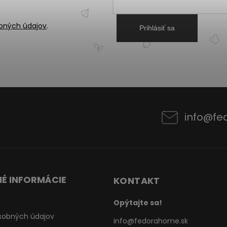
bných údajov
.
Prihlásiť sa
info
@
fe
É INFORMÁCIE
KONTAKT
Opýtajte sa!
sobných údajov
info
@
fedorahome.sk