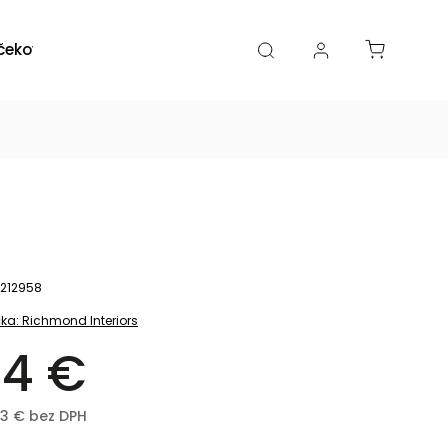
čekové poukazy
Zľavy
Katalógy
Blogy
212958
ka:
Richmond Interiors
4 €
03 € bez DPH