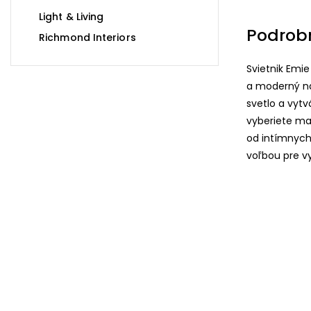
Light & Living
Podrob
Richmond Interiors
Svietnik Emie
a moderný ná
svetlo a vytv
vyberiete mal
od intímnych 
voľbou pre v