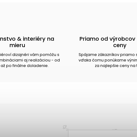
nstvo & interiéry na
Priamo od výrobcov 
mieru
ceny
riéroví dizajnéri vám pomôžu s
Spájame zákazníkov priamo 
bináciami aj realizáciou - od
vďaka čomu ponúkame výnim
až po finálne doladenie.
za najlepšie ceny na 