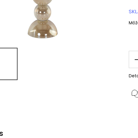
SK
Môž
Deta
s