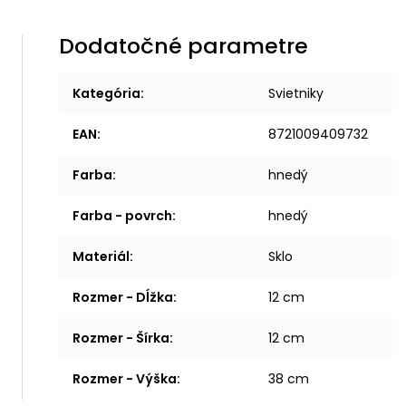
Dodatočné parametre
Kategória
:
Svietniky
EAN
:
8721009409732
Farba
:
hnedý
Farba - povrch
:
hnedý
Materiál
:
Sklo
Rozmer - Dĺžka
:
12 cm
Rozmer - Šírka
:
12 cm
Rozmer - Výška
:
38 cm