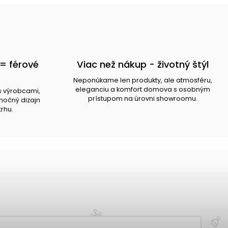
= férové
Viac než nákup - životný štýl
Neponúkame len produkty, ale atmosféru,
eleganciu a komfort domova s osobným
s výrobcami,
prístupom na úrovni showroomu.
očný dizajn
trhu.