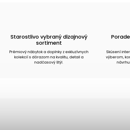
Starostlivo vybraný dizajnový
Porade
sortiment
Prémiový nábytok a doplnky z exkluzívnych
Skúsení inte
kolekcií s dôrazom na kvalitu, detail a
výberom, kom
nadčasový štýl.
návrhu 