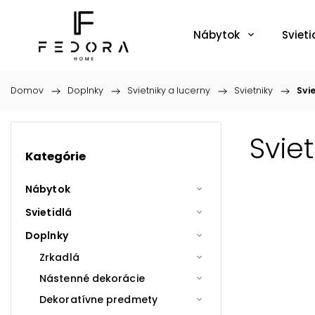
Nábytok
Svieti
Domov
/
Doplnky
/
Svietniky a lucerny
/
Svietniky
/
Svi
Svie
Kategórie
Nábytok
Svietidlá
Doplnky
Zrkadlá
Nástenné dekorácie
Dekoratívne predmety