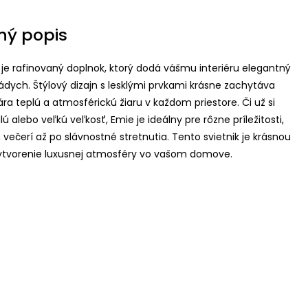
ný popis
 je rafinovaný doplnok, ktorý dodá vášmu interiéru elegantný
dych. Štýlový dizajn s lesklými prvkami krásne zachytáva
ára teplú a atmosférickú žiaru v každom priestore. Či už si
ú alebo veľkú veľkosť, Emie je ideálny pre rôzne príležitosti,
večerí až po slávnostné stretnutia. Tento svietnik je krásnou
ytvorenie luxusnej atmosféry vo vašom domove.