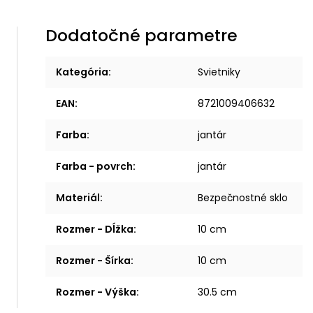
Dodatočné parametre
Kategória
:
Svietniky
EAN
:
8721009406632
Farba
:
jantár
Farba - povrch
:
jantár
Materiál
:
Bezpečnostné sklo
Rozmer - Dĺžka
:
10 cm
Rozmer - Šírka
:
10 cm
Rozmer - Výška
:
30.5 cm