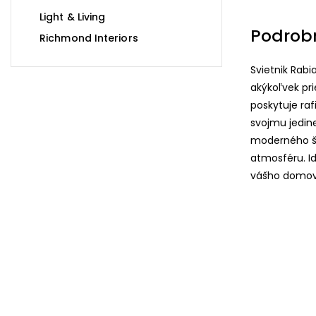
Light & Living
Podrob
Richmond Interiors
Svietnik Rab
akýkoľvek prie
poskytuje ra
svojmu jedin
moderného štý
atmosféru. I
vášho domov