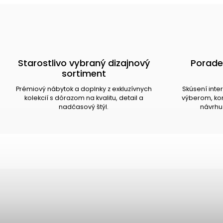
Starostlivo vybraný dizajnový
Porade
sortiment
Prémiový nábytok a doplnky z exkluzívnych
Skúsení inte
kolekcií s dôrazom na kvalitu, detail a
výberom, kom
nadčasový štýl.
návrhu 