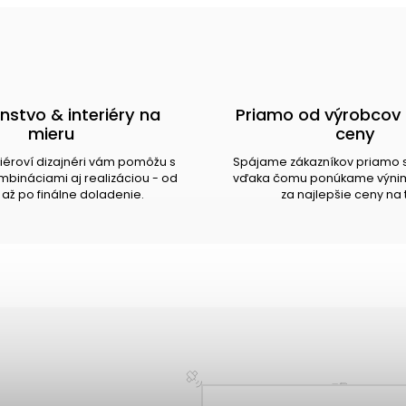
nstvo & interiéry na
Priamo od výrobcov 
mieru
ceny
riéroví dizajnéri vám pomôžu s
Spájame zákazníkov priamo 
bináciami aj realizáciou - od
vďaka čomu ponúkame výnim
až po finálne doladenie.
za najlepšie ceny na 