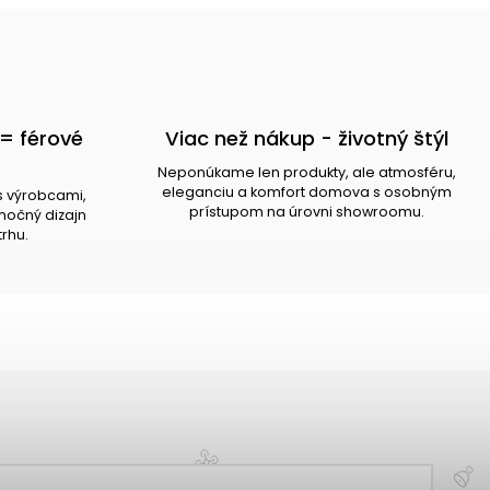
= férové
Viac než nákup - životný štýl
Neponúkame len produkty, ale atmosféru,
eleganciu a komfort domova s osobným
s výrobcami,
prístupom na úrovni showroomu.
očný dizajn
trhu.