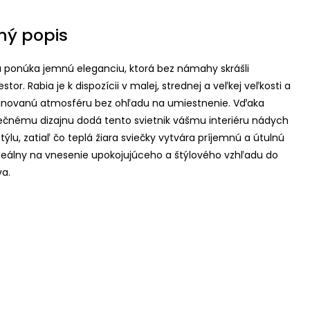
ný popis
ia ponúka jemnú eleganciu, ktorá bez námahy skrášli
stor. Rabia je k dispozícii v malej, strednej a veľkej veľkosti a
finovanú atmosféru bez ohľadu na umiestnenie. Vďaka
ečnému dizajnu dodá tento svietnik vášmu interiéru nádych
lu, zatiaľ čo teplá žiara sviečky vytvára príjemnú a útulnú
deálny na vnesenie upokojujúceho a štýlového vzhľadu do
a.