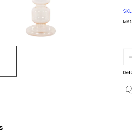
SK
Môž
Deta
s