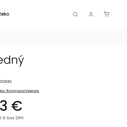
čekové poukazy
Zľavy
Katalógy
Blogy
redný
212692
ka:
Richmond Interiors
3 €
70 € bez DPH