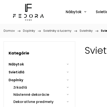
Nábytok
Svieti
Domov
/
Doplnky
/
Svietniky a lucerny
/
Svietniky
/
Svi
Svie
Kategórie
Nábytok
Svietidlá
Doplnky
Zrkadlá
Nástenné dekorácie
Dekoratívne predmety