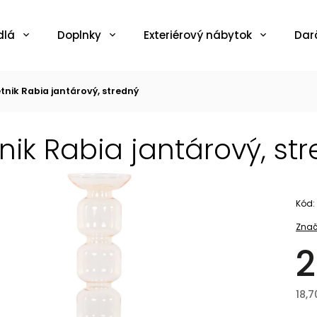
dlá
Doplnky
Exteriérový nábytok
Dar
etnik Rabia jantárový, stredný
tnik Rabia jantárový, st
Kód:
Znač
2
18,