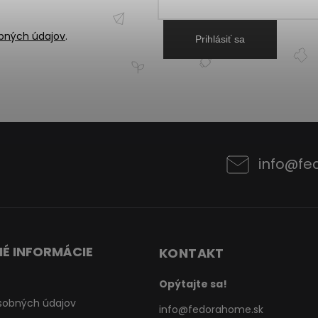
bných údajov
.
Prihlásiť sa
info
@
fe
É INFORMÁCIE
KONTAKT
Opýtajte sa!
sobných údajov
info
@
fedorahome.sk