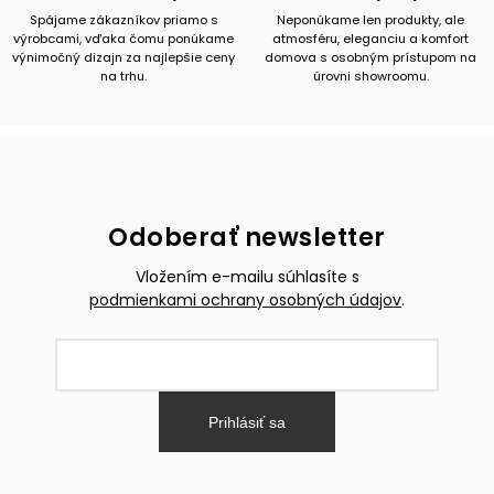
Spájame zákazníkov priamo s
Neponúkame len produkty, ale
výrobcami, vďaka čomu ponúkame
atmosféru, eleganciu a komfort
výnimočný dizajn za najlepšie ceny
domova s osobným prístupom na
na trhu.
úrovni showroomu.
Odoberať newsletter
Vložením e-mailu súhlasíte s
podmienkami ochrany osobných údajov
.
Prihlásiť sa