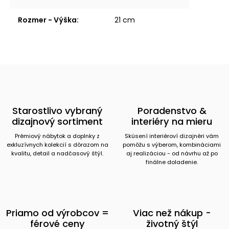
Rozmer - Výška
:
21 cm
Starostlivo vybraný
Poradenstvo &
dizajnový sortiment
interiéry na mieru
Prémiový nábytok a doplnky z
Skúsení interiéroví dizajnéri vám
exkluzívnych kolekcií s dôrazom na
pomôžu s výberom, kombináciami
kvalitu, detail a nadčasový štýl.
aj realizáciou - od návrhu až po
finálne doladenie.
Priamo od výrobcov =
Viac než nákup -
férové ceny
životný štýl