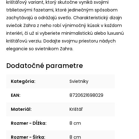
krištáľový variant, ktorý skutočne vyniká svojimi
trblietavými fazetami, ktoré jedinečným spôsobom
zachytávajú a odrážajú svetlo. Charakteristický dizajn
sviečok Zahra z neho robí výnimočný kúsok v každom
interiéri, či už si vyberiete minimalistickú alebo luxusnú
krištáľovú verziu. Dodajte svojmu priestoru nádych
elegancie so svietnikom Zahra.
Dodatočné parametre
Kategória
:
Svietniky
EAN
:
8720621698029
Materiál
:
Krištáľ
Rozmer - Dĺžka
:
8 cm
Rozmer - Šírka
:
8 cm