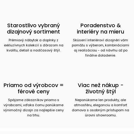
Starostlivo vybraný
Poradenstvo &
dizajnový sortiment
interiéry na mieru
Prémiový nábytok a doplnky z
Skúsení interiéroví dizajnéri vám
exkluzívnych kolekcií s dôrazom na
pomôžu s výberom, kombináciami
kvalitu, detail a nadčasový štýl.
aj realizáciou - od návrhu až po
finálne doladenie.
Priamo od výrobcov =
Viac než nákup -
férové ceny
životný štýl
Spájame zákazníkov priamo s
Neponúkame len produkty, ale
výrobcami, vďaka čomu ponúkame
atmosféru, eleganciu a komfort
výnimočný dizajn za najlepšie ceny
domova s osobným prístupom na
na trhu.
úrovni showroomu.