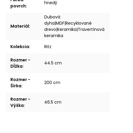
hnedý
povrch
:
Dubová
dyha|MDF|Recyklované
Materiál
:
drevo|Keramika|Travertínová
keramika
Kolekcia
:
Ritz
Rozmer -
44.5 cm
Dĺžka
:
Rozmer -
200 cm
Šírka
:
Rozmer -
46.5 cm
Výška
: