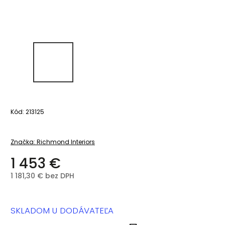
Kód:
213125
Značka:
Richmond Interiors
1 453 €
1 181,30 € bez DPH
SKLADOM U DODÁVATEĽA