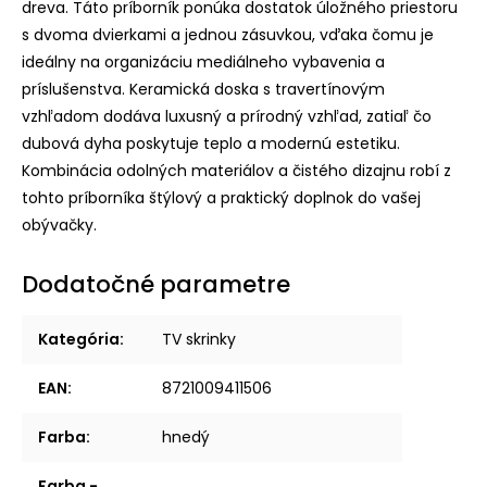
dreva. Táto príborník ponúka dostatok úložného priestoru
s dvoma dvierkami a jednou zásuvkou, vďaka čomu je
ideálny na organizáciu mediálneho vybavenia a
príslušenstva. Keramická doska s travertínovým
vzhľadom dodáva luxusný a prírodný vzhľad, zatiaľ čo
dubová dyha poskytuje teplo a modernú estetiku.
Kombinácia odolných materiálov a čistého dizajnu robí z
tohto príborníka štýlový a praktický doplnok do vašej
obývačky.
Dodatočné parametre
Kategória
:
TV skrinky
EAN
:
8721009411506
Farba
:
hnedý
Farba -