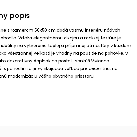
ný popis
nne s rozmerom 50x50 cm dodá vášmu interiéru nádych
pohodlia. Vďaka elegantnému dizajnu a mäkkej textúre je
 ideálny na vytvorenie teplej a príjemnej atmosféry v každom
aka všestrannej veľkosti je vhodný na použitie na pohovke, v
ako dekoratívny doplnok na posteli. Vankúš Vivienne
ýl s pohodlím a je vynikajúcou voľbou pre decentnú, no
znú modernizáciu vášho obytného priestoru.