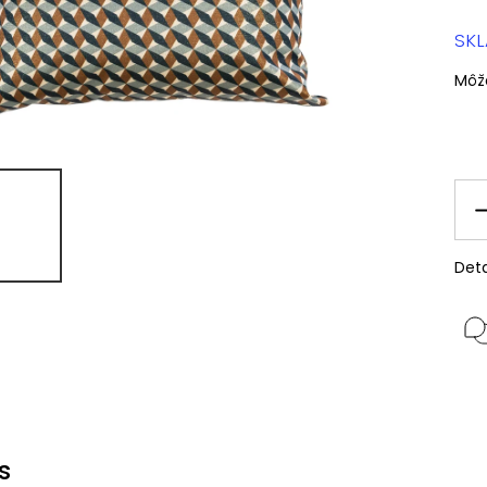
SK
Môž
Deta
s