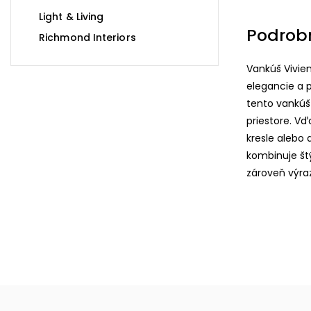
Light & Living
Podrob
Richmond Interiors
Vankúš Vivie
elegancie a 
tento vankúš
priestore. Vď
kresle alebo 
kombinuje št
zároveň výra