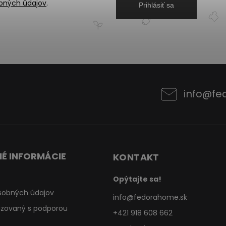
bných údajov
.
Prihlásiť sa
info
@
fe
É INFORMÁCIE
KONTAKT
Opýtajte sa!
sobných údajov
info
@
fedorahome.sk
lizovaný s podporou
+421 918 608 662