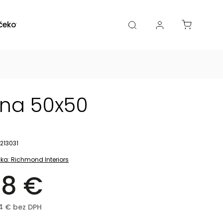
čekové poukazy
Zľavy
Katalógy
Blogy
nna 50x50
213031
ka:
Richmond Interiors
8 €
54 € bez DPH