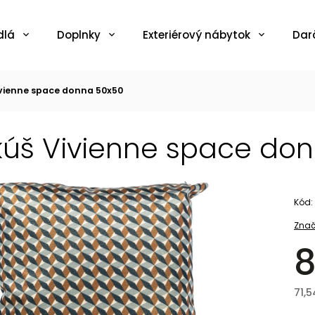
dlá
Doplnky
Exteriérový nábytok
Dar
vienne space donna 50x50
úš Vivienne space do
Kód:
Znač
8
71,