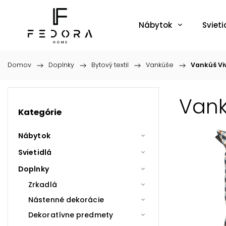
Nábytok
Svieti
Domov
/
Doplnky
/
Bytový textil
/
Vankúše
/
Vankúš Vi
Vank
Kategórie
Nábytok
Svietidlá
Doplnky
Zrkadlá
Nástenné dekorácie
Dekoratívne predmety