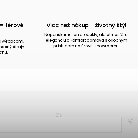
= férové
Viac než nákup - životný štýl
Neponúkame len produkty, ale atmosféru,
eleganciu a komfort domova s osobným
s výrobcami,
prístupom na úrovni showroomu.
očný dizajn
trhu.