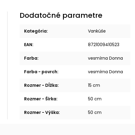
Dodatočné parametre
Kategória
:
Vankúše
EAN
:
8721009410523
Farba
:
vesmírna Donna
Farba - povrch
:
vesmírna Donna
Rozmer - Dĺžka
:
15 cm
Rozmer - Šírka
:
50 cm
Rozmer - Výška
:
50 cm