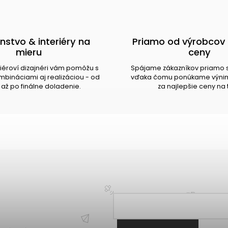
nstvo & interiéry na
Priamo od výrobcov 
mieru
ceny
riéroví dizajnéri vám pomôžu s
Spájame zákazníkov priamo 
bináciami aj realizáciou - od
vďaka čomu ponúkame výnim
až po finálne doladenie.
za najlepšie ceny na 