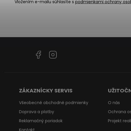
Vložením e-mailu súhlasíte s
podmienkami ochrany oso
Facebook
Instagram
ZÁKAZNÍCKY SERVIS
UŽITOČN
Všeobecné obchodné podmienky
O nás
Doprava a platby
Ochrana o
Reklamačný poriadok
Projekt rea
Kontakt