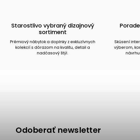
Starostlivo vybraný dizajnový
Porade
sortiment
Prémiový nábytok a doplnky z exkluzívnych
Skúsení inte
kolekcií s dôrazom na kvalitu, detail a
výberom, kom
nadčasový štýl.
návrhu 
Odoberať newsletter