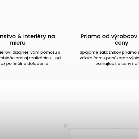
nstvo & interiéry na
Priamo od výrobcov 
mieru
ceny
riéroví dizajnéri vám pomôžu s
Spájame zákazníkov priamo 
bináciami aj realizáciou - od
vďaka čomu ponúkame výnim
až po finálne doladenie.
za najlepšie ceny na 