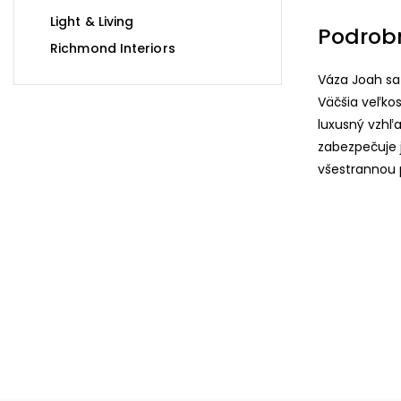
Light & Living
Podrob
Richmond Interiors
Váza Joah s
Väčšia veľkos
luxusný vzhľ
zabezpečuje 
všestrannou p