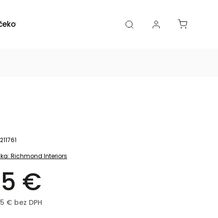
čekové poukazy
Zľavy
Katalógy
Blogy
211761
ka:
Richmond Interiors
5 €
85 € bez DPH