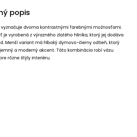
ný popis
a vyznačuje dvoma kontrastnými farebnými možnosťami.
ť je vyrobená z výrazného zlatého hliníka, ktorý jej dodáva
ad. Menší variant má hlboký dymovo-čierny odtieň, ktorý
jemný a moderný akcent. Táto kombinácia robí vázu
re rôzne štýly interiéru.