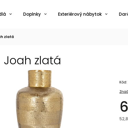
dlá
Doplnky
Exteriérový nábytok
Dar
h zlatá
 Joah zlatá
Kód:
Znač
6
52,