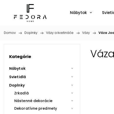
Nábytok
Svieti
Domov
/
Doplnky
/
Vázy a kvetináče
/
Vázy
/
Váza Joa
Váza
Kategórie
Nábytok
Svietidlá
Doplnky
Zrkadlá
Nástenné dekorácie
Dekoratívne predmety