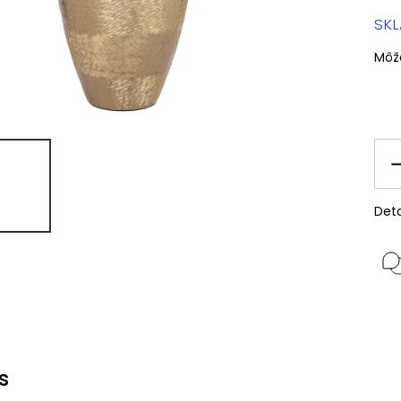
SK
Môž
Deta
s