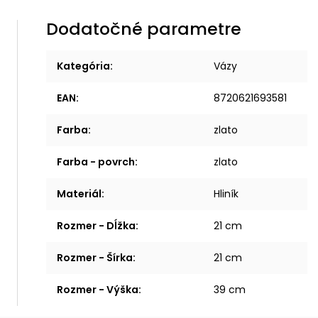
Dodatočné parametre
Kategória
:
Vázy
EAN
:
8720621693581
Farba
:
zlato
Farba - povrch
:
zlato
Materiál
:
Hliník
Rozmer - Dĺžka
:
21 cm
Rozmer - Šírka
:
21 cm
Rozmer - Výška
:
39 cm