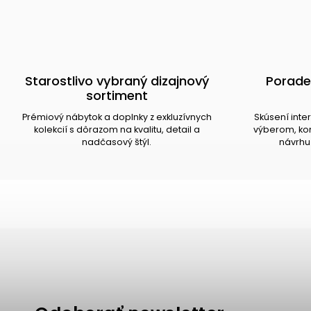
Starostlivo vybraný dizajnový
Porade
sortiment
Prémiový nábytok a doplnky z exkluzívnych
Skúsení inte
kolekcií s dôrazom na kvalitu, detail a
výberom, kom
nadčasový štýl.
návrhu 