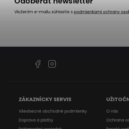
Odoberať newsletter
Vložením e-mailu súhlasíte s
podmienkami ochrany oso
Facebook
Instagram
ZÁKAZNÍCKY SERVIS
UŽITOČN
Všeobecné obchodné podmienky
O nás
Doprava a platby
Ochrana o
Reklamačný poriadok
Projekt rea