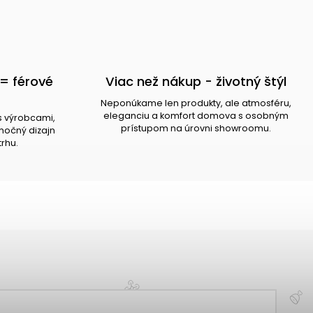
= férové
Viac než nákup - životný štýl
Neponúkame len produkty, ale atmosféru,
eleganciu a komfort domova s osobným
s výrobcami,
prístupom na úrovni showroomu.
očný dizajn
trhu.